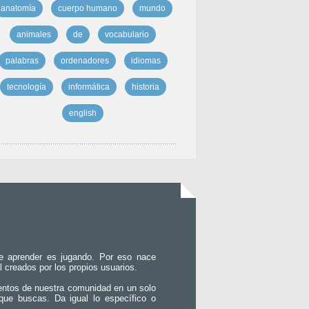
anatomía
cuerpo humano
mundo
animales
de
vocabulario
palabras
ordenadores
idiomas
tecnología
informática
historia
english
e aprender es jugando. Por eso nace
l creados por los propios usuarios.
entos de nuestra comunidad en un solo
que buscas. Da igual lo específico o