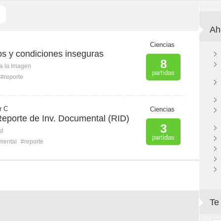
Ah
Ciencias
os y condiciones inseguras
8
ca la Imagen
partidas
#reporte
r C
Ciencias
Reporte de Inv. Documental (RID)
3
st
partidas
mental
#reporte
Te