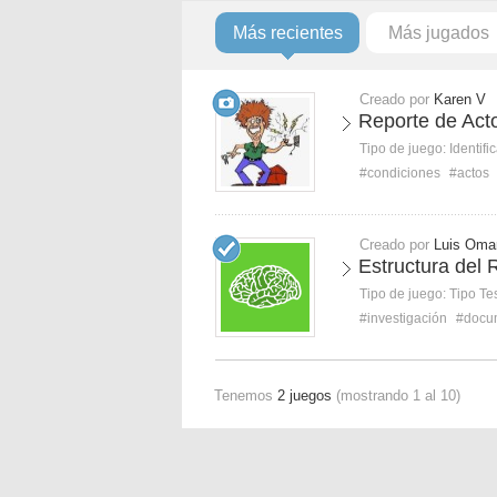
Más recientes
Más jugados
Creado por
Karen V
Reporte de Act
Tipo de juego:
Identifi
#condiciones
#actos
Creado por
Luis Oma
Estructura del 
Tipo de juego:
Tipo Te
#investigación
#docu
Tenemos
2 juegos
(mostrando 1 al 10)