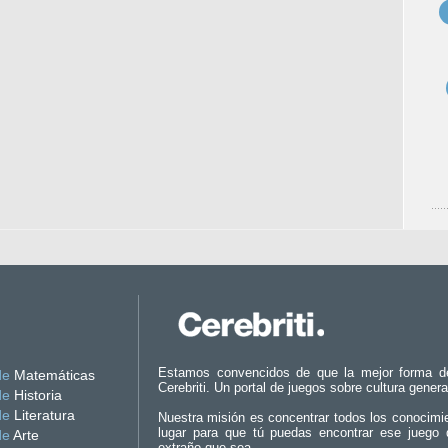
Estamos convencidos de que la mejor forma d
de
Matemáticas
Cerebriti. Un portal de juegos sobre cultura genera
de
Historia
de
Literatura
Nuestra misión es concentrar todos los conocimi
lugar para que tú puedas encontrar ese juego 
de
Arte
extraño que sea.