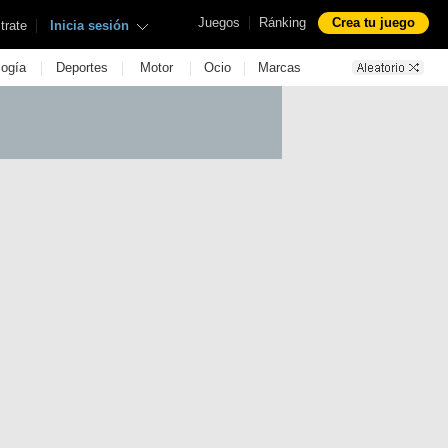
|
Juegos
Ránking
Crea tu juego
|
trate
Inicia sesión
|
|
|
|
logía
Deportes
Motor
Ocio
Marcas