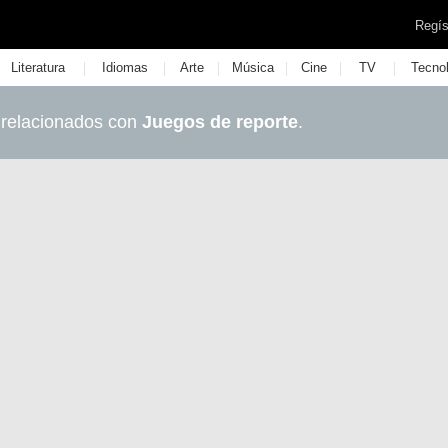
Regís
|
|
|
|
|
|
Literatura
Idiomas
Arte
Música
Cine
TV
Tecno
 relacionados con
Juegos de reporte
.