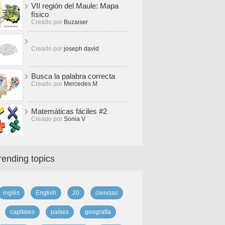
VII región del Maule: Mapa
físico
Creado por
Buzaiser
Creado por
joseph david
Busca la palabra correcta
Creado por
Mercedes M
Matemáticas fáciles #2
Creado por
Sonia V
rending topics
inglés
English
20
ciencias
capitales
países
geografía