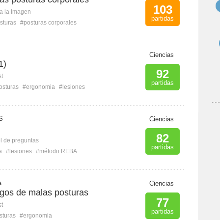
103
ca la Imagen
partidas
sturas
#posturas corporales
Ciencias
1)
92
st
partidas
osturas
#ergonomia
#lesiones
S
Ciencias
82
l de preguntas
partidas
a
#lesiones
#método REBA
a
Ciencias
sgos de malas posturas
77
st
partidas
sturas
#ergonomia