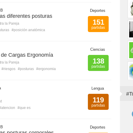
 B
Deportes
s diferentes posturas
151
ra la Pareja
partidas
sturas
#posición anatómica
Ciencias
 de Cargas Ergonomía
138
ra la Pareja
partidas
#riesgos
#posturas
#ergonomia
a
Lengua
#T
119
st
partidas
#atencion
#que es
 B
Deportes
s posturas corporales