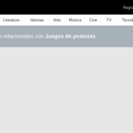
Regís
|
|
|
|
|
|
Literatura
Idiomas
Arte
Música
Cine
TV
Tecno
s relacionados con
Juegos de posturas
.