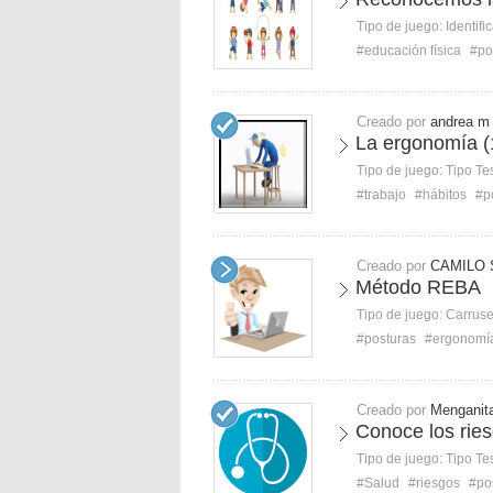
Tipo de juego:
Identifi
#educación física
#po
Creado por
andrea m
La ergonomía (
Tipo de juego:
Tipo Te
#trabajo
#hábitos
#p
Creado por
CAMILO 
Método REBA
Tipo de juego:
Carruse
#posturas
#ergonomí
Creado por
Menganit
Conoce los rie
Tipo de juego:
Tipo Te
#Salud
#riesgos
#po