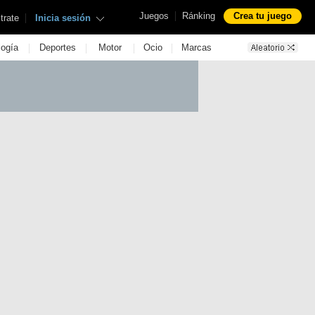
|
Juegos
Ránking
Crea tu juego
|
trate
Inicia sesión
|
|
|
|
logía
Deportes
Motor
Ocio
Marcas