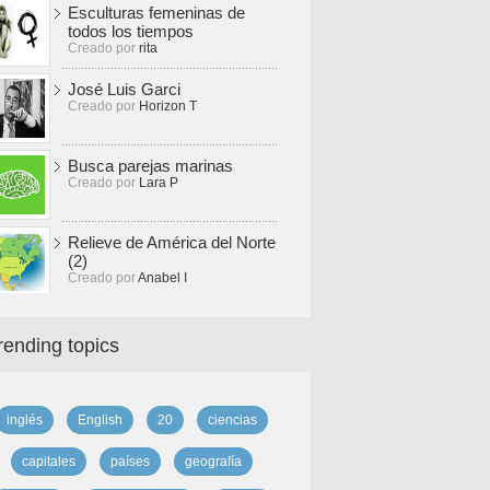
Esculturas femeninas de
todos los tiempos
Creado por
rita
José Luis Garci
Creado por
Horizon T
Busca parejas marinas
Creado por
Lara P
Relieve de América del Norte
(2)
Creado por
Anabel I
rending topics
inglés
English
20
ciencias
capitales
países
geografía