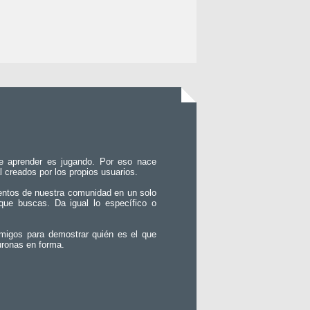
e aprender es jugando. Por eso nace
l creados por los propios usuarios.
entos de nuestra comunidad en un solo
que buscas. Da igual lo específico o
migos para demostrar quién es el que
uronas en forma.