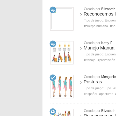
Creado por
Elizabeth
Reconocemos la
Tipo de juego:
Encuent
#cuerpo humano
#po
Creado por
Katty F
Manejo Manual
Tipo de juego:
Encuent
#trabajo
#prevención
Creado por
Menganit
Posturas
Tipo de juego:
Tipo Te
#español
#posturas
Creado por
Elizabeth
Reconocemos la