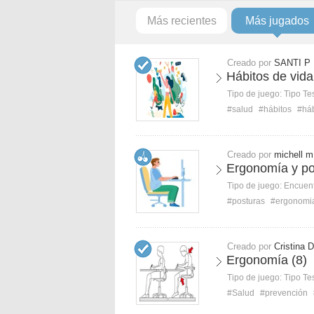
Más recientes
Más jugados
Creado por
SANTI P
Hábitos de vida
Tipo de juego:
Tipo Te
#salud
#hábitos
#háb
Creado por
michell m
Ergonomía y po
Tipo de juego:
Encuent
#posturas
#ergonomi
Creado por
Cristina D
Ergonomía (8)
Tipo de juego:
Tipo Te
#Salud
#prevención