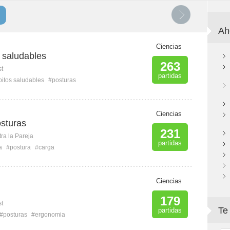
Ah
Ciencias
 saludables
263
st
partidas
itos saludables
#posturas
Ciencias
sturas
231
ra la Pareja
partidas
a
#postura
#carga
Ciencias
179
st
Te
partidas
#posturas
#ergonomia