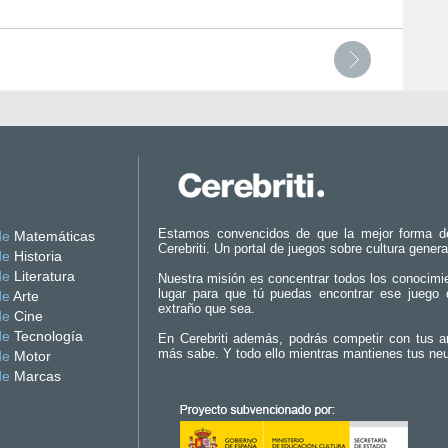
Estamos convencidos de que la mejor forma d
de
Matemáticas
Cerebriti. Un portal de juegos sobre cultura genera
de
Historia
de
Literatura
Nuestra misión es concentrar todos los conocimi
lugar para que tú puedas encontrar ese juego 
de
Arte
extraño que sea.
de
Cine
de
Tecnología
En Cerebriti además, podrás competir con tus a
más sabe. Y todo ello mientras mantienes tus ne
de
Motor
de
Marcas