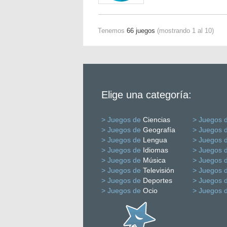
Tenemos
66 juegos
(mostrando 1 al 10)
Elige una categoría:
> Juegos de
Ciencias
> Juegos 
> Juegos de
Geografía
> Juegos 
> Juegos de
Lengua
> Juegos 
> Juegos de
Idiomas
> Juegos 
> Juegos de
Música
> Juegos 
> Juegos de
Televisión
> Juegos 
> Juegos de
Deportes
> Juegos 
> Juegos de
Ocio
> Juegos 