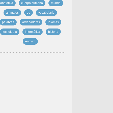
anatomía
cuerpo humano
mundo
animales
de
vocabulario
palabras
ordenadores
idiomas
tecnología
informática
historia
english