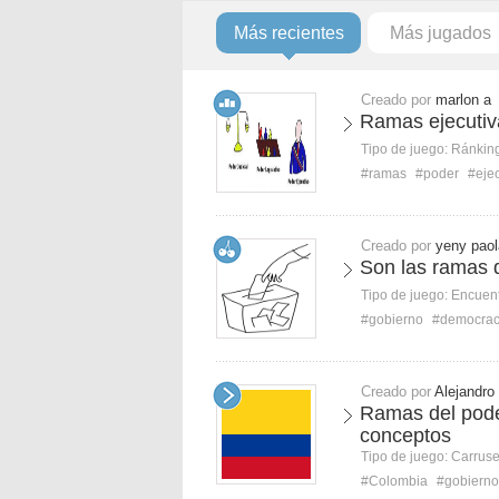
Más recientes
Más jugados
Creado por
marlon a
Ramas ejecutiv
Tipo de juego:
Ránkin
#ramas
#poder
#eje
Creado por
yeny paol
Son las ramas d
Tipo de juego:
Encuent
#gobierno
#democrac
Creado por
Alejandro
Ramas del pode
conceptos
Tipo de juego:
Carruse
#Colombia
#gobierno