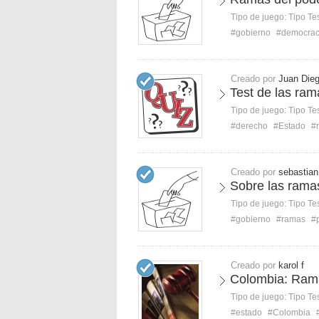
Tipo de juego:
Tipo Te
#gobierno
#democrac
Creado por
Juan Die
Test de las ram
Tipo de juego:
Tipo Te
#derecho
#Estado
#
Creado por
sebastian
Sobre las ramas
Tipo de juego:
Tipo Te
#gobierno
#ramas
#
Creado por
karol f
Colombia: Rama
Tipo de juego:
Tipo Te
#estado
#Colombia