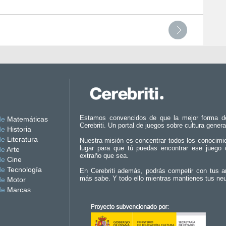
Estamos convencidos de que la mejor forma d
de
Matemáticas
Cerebriti. Un portal de juegos sobre cultura genera
de
Historia
de
Literatura
Nuestra misión es concentrar todos los conocimi
lugar para que tú puedas encontrar ese juego 
de
Arte
extraño que sea.
de
Cine
de
Tecnología
En Cerebriti además, podrás competir con tus a
más sabe. Y todo ello mientras mantienes tus ne
de
Motor
de
Marcas