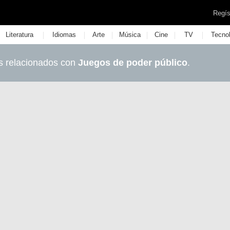
Regís
|
|
|
|
|
|
Literatura
Idiomas
Arte
Música
Cine
TV
Tecno
s relacionados con
Juegos de poder público
.