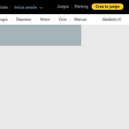
|
Juegos
Ránking
Crea tu juego
|
trate
Inicia sesión
|
|
|
|
logía
Deportes
Motor
Ocio
Marcas