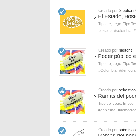
Creado por
Stephani
El Estado, Bost
Tipo de juego:
Tipo Te
#estado
#colombia
#
Creado por
nestor t
Poder público 
Tipo de juego:
Tipo Te
#Colombia
#democra
Creado por
sebastian
Ramas del pode
Tipo de juego:
Encuent
#gobierno
#democrac
Creado por
saira isab
Ramas del pode