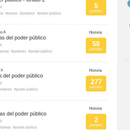
5
st
partidas
ia
#ramas
#poderes
#poder público
go A
Historia
as del poder público
58
st
partidas
ramas
#poderes
#poder público
 h
Historia
 del poder público
277
st
partidas
poderes
#poder público
Historia
s del poder público
2
st
partidas
#ramas
#poder público