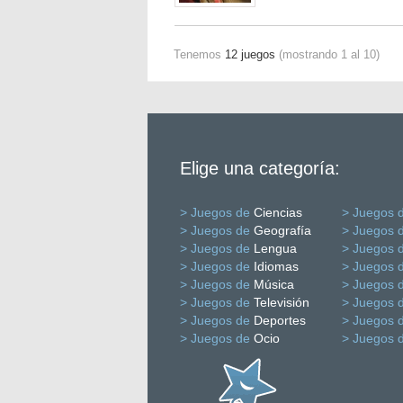
Tenemos
12 juegos
(mostrando 1 al 10)
Elige una categoría:
> Juegos de
Ciencias
> Juegos 
> Juegos de
Geografía
> Juegos 
> Juegos de
Lengua
> Juegos 
> Juegos de
Idiomas
> Juegos 
> Juegos de
Música
> Juegos 
> Juegos de
Televisión
> Juegos 
> Juegos de
Deportes
> Juegos 
> Juegos de
Ocio
> Juegos 