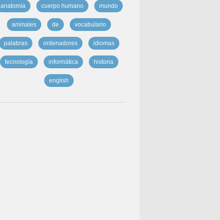
anatomía
cuerpo humano
mundo
animales
de
vocabulario
palabras
ordenadores
idiomas
tecnología
informática
historia
english