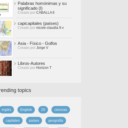
Palabras homónimas y su
significado (I)
Creado por
CABALLA 6
capicapitales (países)
Creado por
nicole-claudia 9 v
Asia - Físico - Golfos
Creado por
Jorge V
Libros-Autores
Creado por
Horizon T
rending topics
inglés
English
20
ciencias
capitales
países
geografía