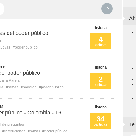
Ah
Historia
as del poder público
4
g
partidas
cutivas
#poder público
a a
Historia
el poder público
2
ra la Pareja
partidas
ia
#ramas
#poderes
#poder público
 M
Historia
r público - Colombia - 16
34
Te
partidas
l de preguntas
#instituciones
#ramas
#poder público