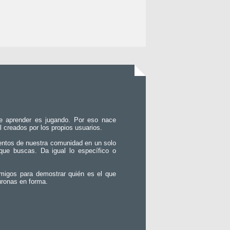
e aprender es jugando. Por eso nace
l creados por los propios usuarios.
entos de nuestra comunidad en un solo
que buscas. Da igual lo específico o
migos para demostrar quién es el que
uronas en forma.