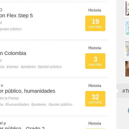
 O
Historia
on Flex Step 5
19
st
partidas
poder público
Historia
en Colombia
3
st
partidas
cia
#ramas
#poderes
#poder público
 o
Historia
r público, humanidades
#T
32
ra la Pareja
partidas
ia
#humanidades
#poderes
#poder público
el p
Historia
r público - Grado 2