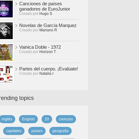
Canciones de países
ganadores de EuroJunior
Creado por
Hugo S
Novelas de García Marquez
Creado por
Mariano R
Vainica Doble - 1972
Creado por
Horizon T
Partes del cuerpo. ¡Evalúate!
Creado por
Natalia I
rending topics
inglés
English
20
ciencias
capitales
países
geografía