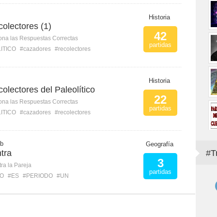
Historia
olectores (1)
42
ona las Respuestas Correctas
partidas
ITICO
#cazadores
#recolectores
Historia
olectores del Paleolítico
22
ona las Respuestas Correctas
partidas
ITICO
#cazadores
#recolectores
 b
Geografía
tra
#T
3
ra la Pareja
partidas
CO
#ES
#PERIODO
#UN