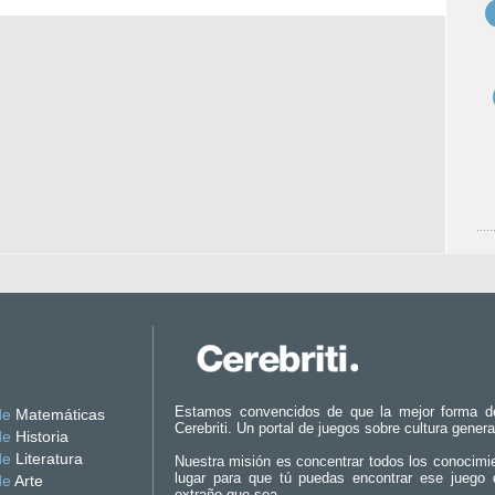
Estamos convencidos de que la mejor forma d
de
Matemáticas
Cerebriti. Un portal de juegos sobre cultura genera
de
Historia
de
Literatura
Nuestra misión es concentrar todos los conocimi
lugar para que tú puedas encontrar ese juego 
de
Arte
extraño que sea.