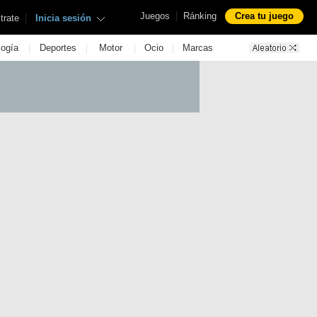
|
Juegos
Ránking
Crea tu juego
|
trate
Inicia sesión
|
|
|
|
logía
Deportes
Motor
Ocio
Marcas