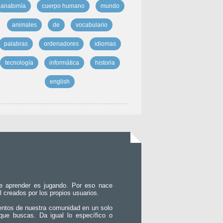
anatomía
cuerpo humano
mundo
animales
de
vocabulario
palabras
ordenadores
idiomas
tecnología
informática
historia
english
e aprender es jugando. Por eso nace
l creados por los propios usuarios.
entos de nuestra comunidad en un solo
que buscas. Da igual lo específico o