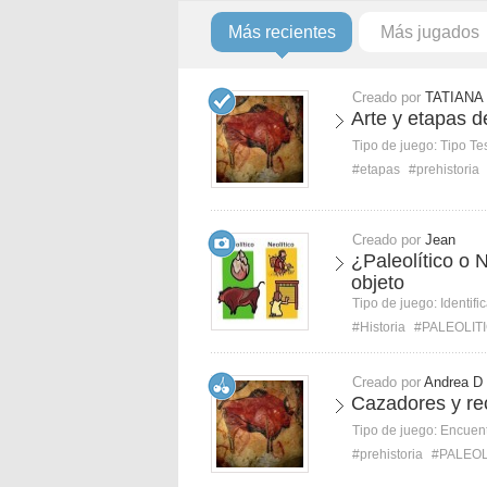
Más recientes
Más jugados
Creado por
TATIANA
Arte y etapas de
Tipo de juego:
Tipo Te
#etapas
#prehistoria
Creado por
Jean
¿Paleolítico o N
objeto
Tipo de juego:
Identifi
#Historia
#PALEOLIT
Creado por
Andrea D
Cazadores y rec
Tipo de juego:
Encuent
#prehistoria
#PALEOL