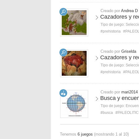
Creado por
Andrea D
Cazadores y rec
Tipo de juego:
Selecci
#prehistoria
#PALEOL
Creado por
Griselda
Cazadores y rec
Tipo de juego:
Selecci
#prehistoria
#PALEOL
Creado por
mari2014
Busca y encuen
Tipo de juego:
Encuent
#busca
#PALEOLITI
Tenemos
6 juegos
(mostrando 1 al 10)