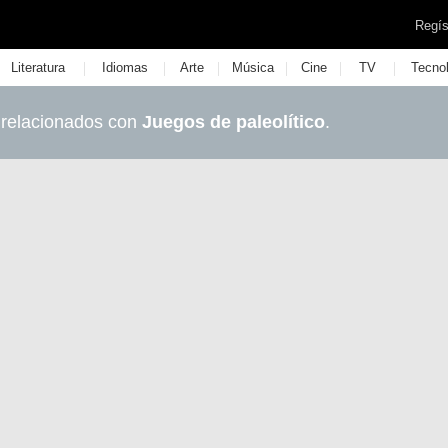
Regís
|
|
|
|
|
|
Literatura
Idiomas
Arte
Música
Cine
TV
Tecno
 relacionados con
Juegos de paleolítico
.