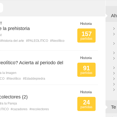
Ah
 T
Historia
 la prehistoria
157
st
partidas
#historia del arte
#PALEOLITICO
#Neolítico
Historia
eolítico? Acierta al periodo del
91
partidas
ca la Imagen
ICO
#Neolítico
#Edaddepiedra
Historia
olectores (2)
24
ra la Pareja
Te
partidas
ITICO
#cazadores
#recolectores