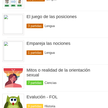
El juego de las posiciones
3 partidas
Lengua
Empareja las nociones
1 partidas
Lengua
Mitos o realidad de la orientación
sexual
7 partidas
Ciencias
Evalución - FOL
9 partidas
Historia