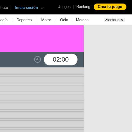
|
Juegos
Ránking
Crea tu juego
|
trate
Inicia sesión
|
|
|
|
logía
Deportes
Motor
Ocio
Marcas
02:00