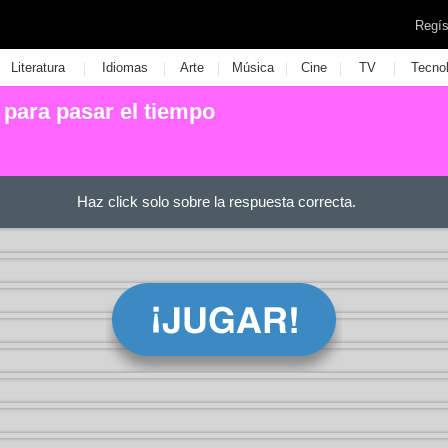
Regís
|
|
|
|
|
|
Literatura
Idiomas
Arte
Música
Cine
TV
Tecno
para pasar el tiempo
Haz click solo sobre la respuesta correcta.