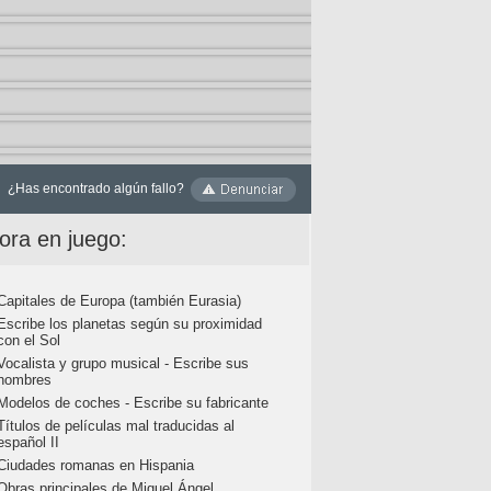
¿Has encontrado algún fallo?
ora en juego:
Capitales de Europa (también Eurasia)
Escribe los planetas según su proximidad
con el Sol
Vocalista y grupo musical - Escribe sus
nombres
Modelos de coches - Escribe su fabricante
Títulos de películas mal traducidas al
español II
Ciudades romanas en Hispania
Obras principales de Miguel Ángel