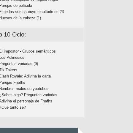
Parejas de película
Elige las sumas cuyo resultado es 23
Huesos de la cabeza (1)
p 10 Ocio:
El impostor - Grupos semánticos
Los Polinesios
Preguntas variadas (9)
Tik Tokers
Clash Royale: Adivina la carta
Parejas Fnafhs
Nombres reales de youtubers
¿Sabes algo? Preguntas variadas
Adivina el personaje de Fnafhs
¿Qué tanto se?