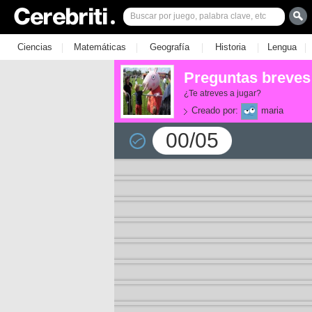
|
|
|
|
|
Ciencias
Matemáticas
Geografía
Historia
Lengua
Preguntas breves 
¿Te atreves a jugar?
Creado por:
maria
00/05