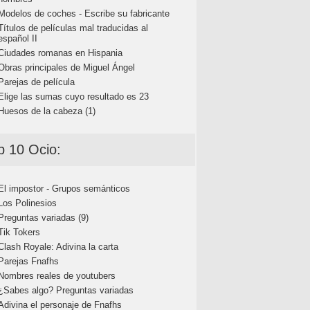
Modelos de coches - Escribe su fabricante
Títulos de películas mal traducidas al
español II
Ciudades romanas en Hispania
Obras principales de Miguel Ángel
Parejas de película
Elige las sumas cuyo resultado es 23
Huesos de la cabeza (1)
p 10 Ocio:
El impostor - Grupos semánticos
Los Polinesios
Preguntas variadas (9)
Tik Tokers
Clash Royale: Adivina la carta
Parejas Fnafhs
Nombres reales de youtubers
¿Sabes algo? Preguntas variadas
Adivina el personaje de Fnafhs