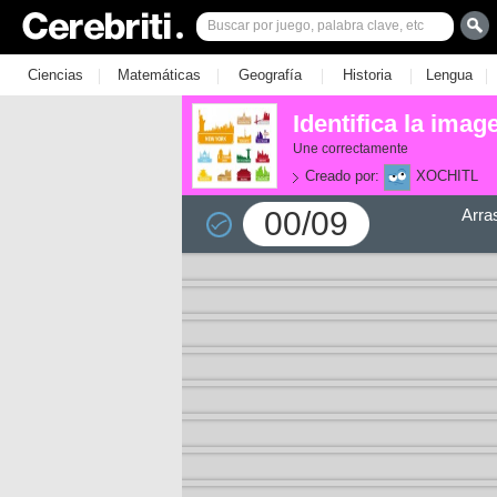
|
|
|
|
|
Ciencias
Matemáticas
Geografía
Historia
Lengua
Identifica la ima
Une correctamente
Creado por:
XOCHITL
00/09
Arra