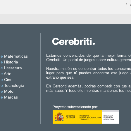
Estamos convencidos de que la mejor forma d
de
Matemáticas
Cerebriti. Un portal de juegos sobre cultura genera
de
Historia
de
Literatura
Nuestra misión es concentrar todos los conocimi
lugar para que tú puedas encontrar ese juego 
de
Arte
extraño que sea.
de
Cine
de
Tecnología
En Cerebriti además, podrás competir con tus a
más sabe. Y todo ello mientras mantienes tus ne
de
Motor
de
Marcas