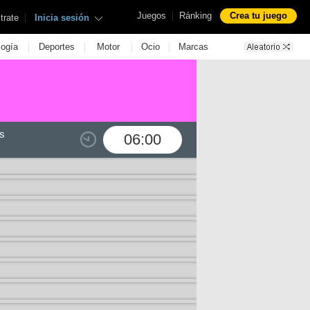
|
Juegos
Ránking
Crea tu juego
|
trate
Inicia sesión
|
|
|
|
logía
Deportes
Motor
Ocio
Marcas
s
06:00