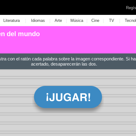
Regís
|
|
|
|
|
|
Literatura
Idiomas
Arte
Música
Cine
TV
Tecno
gen del mundo
stra con el ratón cada palabra sobre la imagen correspondiente. Si ha
acertado, desaparecerán las dos.