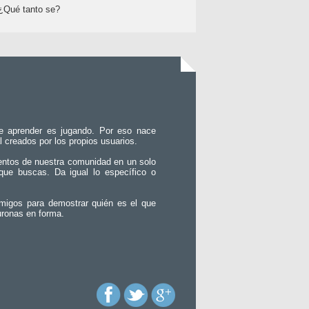
¿Qué tanto se?
e aprender es jugando. Por eso nace
l creados por los propios usuarios.
entos de nuestra comunidad en un solo
que buscas. Da igual lo específico o
migos para demostrar quién es el que
uronas en forma.