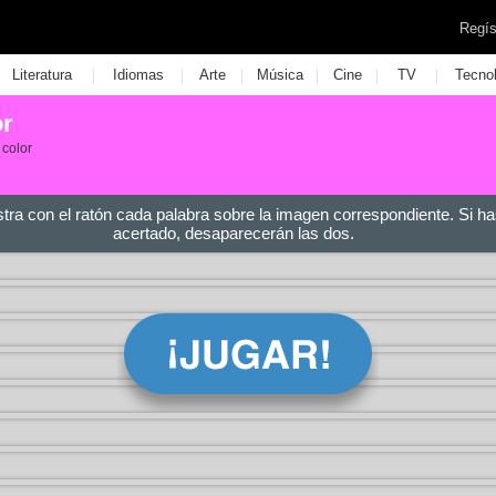
Regís
|
|
|
|
|
|
Literatura
Idiomas
Arte
Música
Cine
TV
Tecno
or
 color
stra con el ratón cada palabra sobre la imagen correspondiente. Si ha
acertado, desaparecerán las dos.