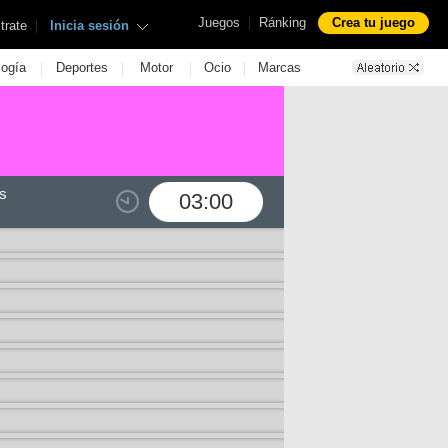
|
Juegos
Ránking
Crea tu juego
|
trate
Inicia sesión
|
|
|
|
logía
Deportes
Motor
Ocio
Marcas
s
03:00