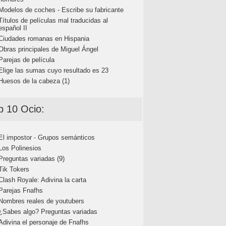
Modelos de coches - Escribe su fabricante
Títulos de películas mal traducidas al
español II
Ciudades romanas en Hispania
Obras principales de Miguel Ángel
Parejas de película
Elige las sumas cuyo resultado es 23
Huesos de la cabeza (1)
p 10 Ocio:
El impostor - Grupos semánticos
Los Polinesios
Preguntas variadas (9)
Tik Tokers
Clash Royale: Adivina la carta
Parejas Fnafhs
Nombres reales de youtubers
¿Sabes algo? Preguntas variadas
Adivina el personaje de Fnafhs