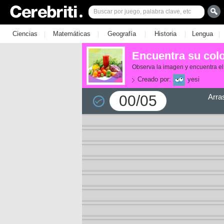
|
|
|
|
|
Ciencias
Matemáticas
Geografía
Historia
Lengua
Encuentra su col
Observa la imagen y encuentra el
Creado por:
yesi
00/05
Arra