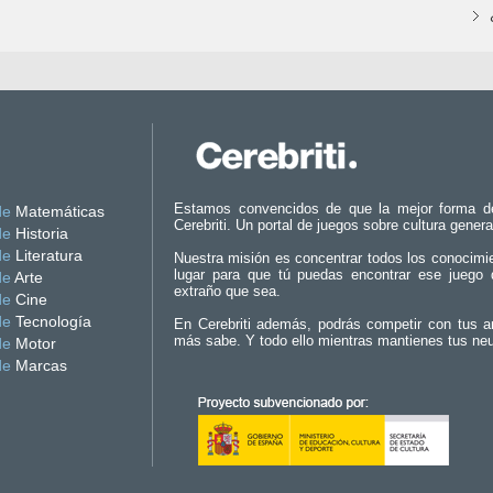
Estamos convencidos de que la mejor forma d
de
Matemáticas
Cerebriti. Un portal de juegos sobre cultura genera
de
Historia
de
Literatura
Nuestra misión es concentrar todos los conocimi
lugar para que tú puedas encontrar ese juego 
de
Arte
extraño que sea.
de
Cine
de
Tecnología
En Cerebriti además, podrás competir con tus a
más sabe. Y todo ello mientras mantienes tus ne
de
Motor
de
Marcas