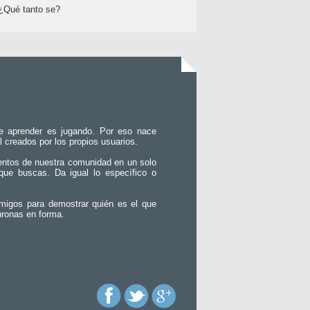
¿Qué tanto se?
e aprender es jugando. Por eso nace
l creados por los propios usuarios.
entos de nuestra comunidad en un solo
que buscas. Da igual lo específico o
migos para demostrar quién es el que
uronas en forma.