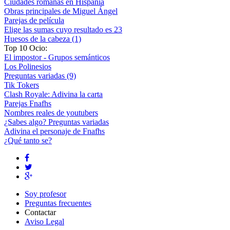
Ciudades romanas en Hispania
Obras principales de Miguel Ángel
Parejas de película
Elige las sumas cuyo resultado es 23
Huesos de la cabeza (1)
Top 10 Ocio:
El impostor - Grupos semánticos
Los Polinesios
Preguntas variadas (9)
Tik Tokers
Clash Royale: Adivina la carta
Parejas Fnafhs
Nombres reales de youtubers
¿Sabes algo? Preguntas variadas
Adivina el personaje de Fnafhs
¿Qué tanto se?
Soy profesor
Preguntas frecuentes
Contactar
Aviso Legal