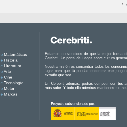
Estamos convencidos de que la mejor forma d
de
Matemáticas
Cerebriti. Un portal de juegos sobre cultura genera
de
Historia
de
Literatura
Nuestra misión es concentrar todos los conocimi
lugar para que tú puedas encontrar ese juego 
de
Arte
extraño que sea.
de
Cine
de
Tecnología
En Cerebriti además, podrás competir con tus a
más sabe. Y todo ello mientras mantienes tus ne
de
Motor
de
Marcas