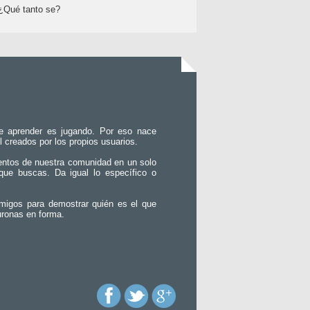
¿Qué tanto se?
e aprender es jugando. Por eso nace
l creados por los propios usuarios.
entos de nuestra comunidad en un solo
que buscas. Da igual lo específico o
migos para demostrar quién es el que
uronas en forma.