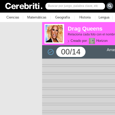
|
|
|
|
|
Ciencias
Matemáticas
Geografía
Historia
Lengua
Drag Queens
Relaciona cada foto con el nomb
Creado por:
Horizon
00/14
Arra