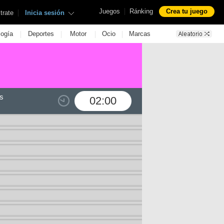
|
Juegos
Ránking
Crea tu juego
|
trate
Inicia sesión
|
|
|
|
logía
Deportes
Motor
Ocio
Marcas
s
02:00