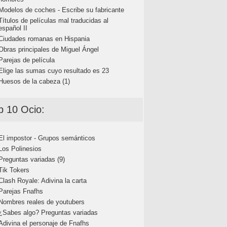
Modelos de coches - Escribe su fabricante
Títulos de películas mal traducidas al
español II
Ciudades romanas en Hispania
Obras principales de Miguel Ángel
Parejas de película
Elige las sumas cuyo resultado es 23
Huesos de la cabeza (1)
p 10 Ocio:
El impostor - Grupos semánticos
Los Polinesios
Preguntas variadas (9)
Tik Tokers
Clash Royale: Adivina la carta
Parejas Fnafhs
Nombres reales de youtubers
¿Sabes algo? Preguntas variadas
Adivina el personaje de Fnafhs