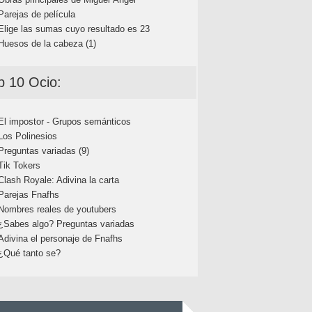
Parejas de película
Elige las sumas cuyo resultado es 23
Huesos de la cabeza (1)
p 10 Ocio:
El impostor - Grupos semánticos
Los Polinesios
Preguntas variadas (9)
Tik Tokers
Clash Royale: Adivina la carta
Parejas Fnafhs
Nombres reales de youtubers
¿Sabes algo? Preguntas variadas
Adivina el personaje de Fnafhs
¿Qué tanto se?