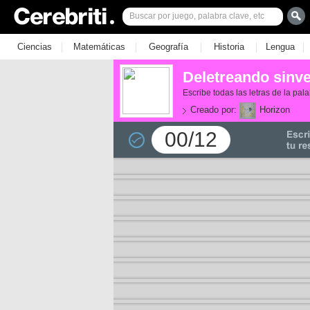
|
|
|
|
|
Ciencias
Matemáticas
Geografía
Historia
Lengua
Deletreando sinv
Escribe todas las letras de la pa
Creado por:
Horizon
00/12