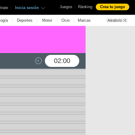
|
Juegos
Ránking
Crea tu juego
|
trate
Inicia sesión
|
|
|
|
logía
Deportes
Motor
Ocio
Marcas
02:00