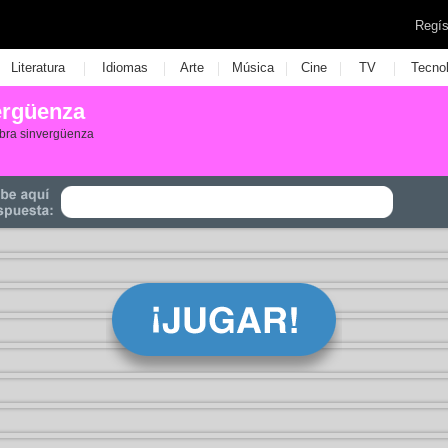
Regís
|
|
|
|
|
|
Literatura
Idiomas
Arte
Música
Cine
TV
Tecno
ergüenza
labra sinvergüenza