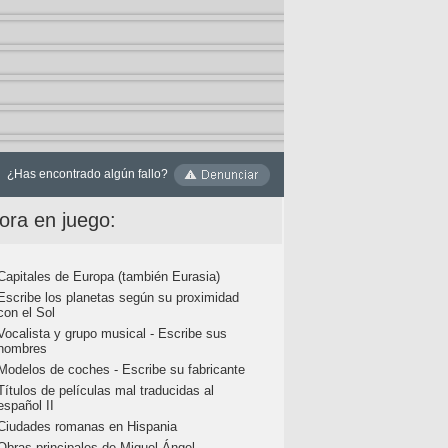
¿Has encontrado algún fallo?
ora en juego:
Capitales de Europa (también Eurasia)
Escribe los planetas según su proximidad
con el Sol
Vocalista y grupo musical - Escribe sus
nombres
Modelos de coches - Escribe su fabricante
Títulos de películas mal traducidas al
español II
Ciudades romanas en Hispania
Obras principales de Miguel Ángel