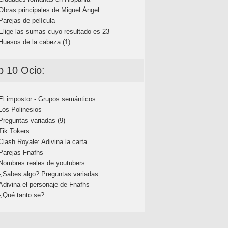
Obras principales de Miguel Ángel
Parejas de película
Elige las sumas cuyo resultado es 23
Huesos de la cabeza (1)
p 10 Ocio:
El impostor - Grupos semánticos
Los Polinesios
Preguntas variadas (9)
Tik Tokers
Clash Royale: Adivina la carta
Parejas Fnafhs
Nombres reales de youtubers
¿Sabes algo? Preguntas variadas
Adivina el personaje de Fnafhs
¿Qué tanto se?