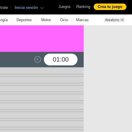
|
Juegos
Ránking
Crea tu juego
|
trate
Inicia sesión
|
|
|
|
logía
Deportes
Motor
Ocio
Marcas
01:00