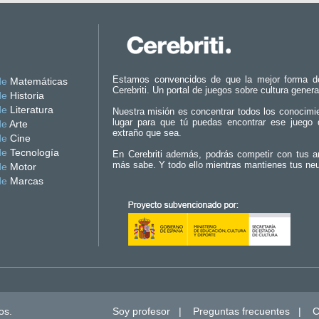
Estamos convencidos de que la mejor forma d
de
Matemáticas
Cerebriti. Un portal de juegos sobre cultura genera
de
Historia
de
Literatura
Nuestra misión es concentrar todos los conocimi
lugar para que tú puedas encontrar ese juego 
de
Arte
extraño que sea.
de
Cine
de
Tecnología
En Cerebriti además, podrás competir con tus a
más sabe. Y todo ello mientras mantienes tus ne
de
Motor
de
Marcas
os.
Soy profesor
|
Preguntas frecuentes
|
C