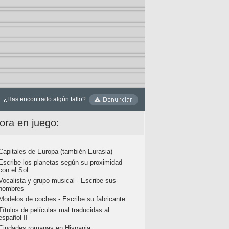
¿Has encontrado algún fallo?
ora en juego:
Capitales de Europa (también Eurasia)
Escribe los planetas según su proximidad
con el Sol
Vocalista y grupo musical - Escribe sus
nombres
Modelos de coches - Escribe su fabricante
Títulos de películas mal traducidas al
español II
Ciudades romanas en Hispania