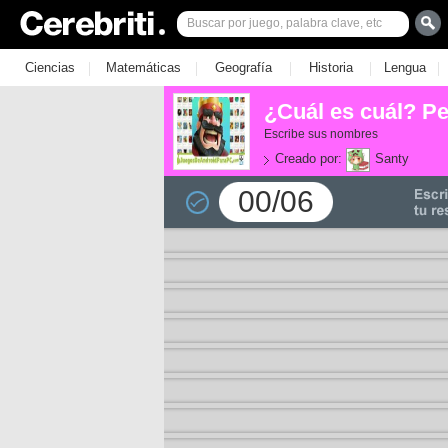
|
|
|
|
|
Ciencias
Matemáticas
Geografía
Historia
Lengua
¿Cuál es cuál? P
Escribe sus nombres
Creado por:
Santy
00/06