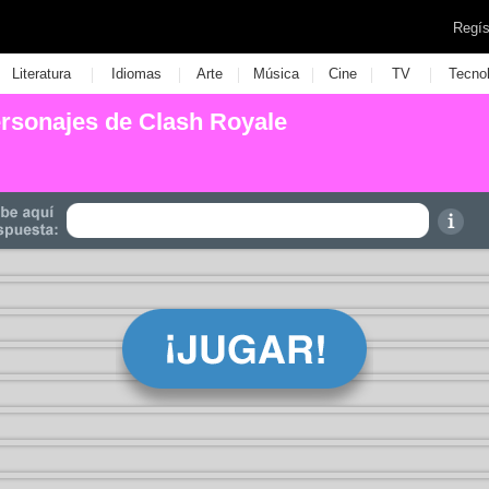
Regís
|
|
|
|
|
|
Literatura
Idiomas
Arte
Música
Cine
TV
Tecno
ersonajes de Clash Royale