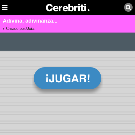
Adivina, adivinanza...
Creado por:
Uxía