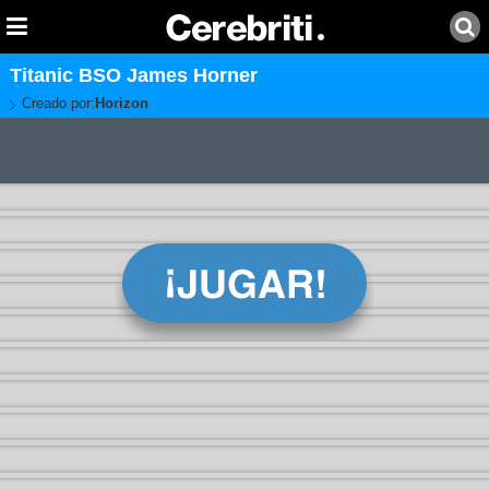
Titanic BSO James Horner
Creado por:
Horizon