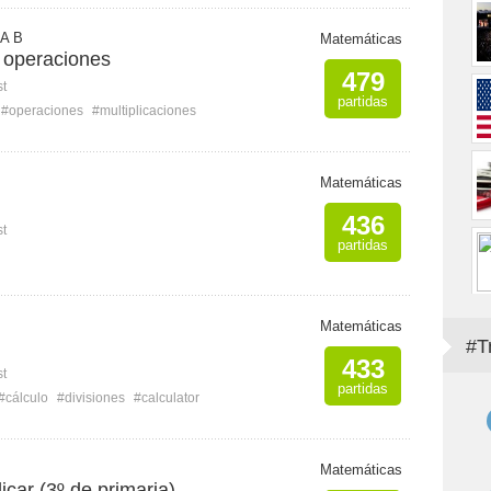
A B
Matemáticas
7 operaciones
479
st
partidas
#operaciones
#multiplicaciones
Matemáticas
436
st
partidas
Matemáticas
#T
433
st
partidas
#cálculo
#divisiones
#calculator
Matemáticas
icar (3º de primaria)