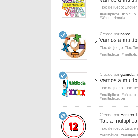
Tipo de juego:
Encuent
#multiplicar
#cálculo
#3º de primaria
Creado por
naroa l
Vamos a multipli
Tipo de juego:
Tipo Te
#multiplicar
#multipli
Creado por
gabriela h
Vamos a multipl
Tipo de juego:
Tipo Te
#multiplicar
#cálculo
#multiplicación
Creado por
Horizon T
Tabla multiplica
Tipo de juego:
Lista e
#aritmética
#multiplic