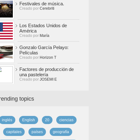
Festivales de música.
Creado por
Cerebriti
Los Estados Unidos de
América
Creado por
María
Gonzalo García Pelayo:
Películas
Creado por
Horizon T
Factores de producción de
una pastelería
Creado por
JOSEMI E
rending topics
inglés
English
20
ciencias
capitales
países
geografía