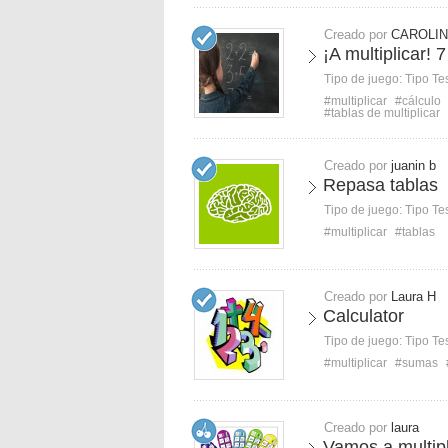
Creado por
CAROLIN
¡A multiplicar! 
Tipo de juego:
Tipo Te
#multiplicar
#cálculo
#tablas de multiplicar
Creado por
juanin b
Repasa tablas
Tipo de juego:
Tipo Te
#multiplicar
#tablas
Creado por
Laura H
Calculator
Tipo de juego:
Tipo Te
#multiplicar
#sumas
Creado por
laura
Vamos a multipl