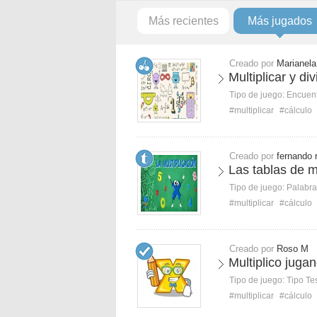
Más recientes
Más jugados
Creado por
Marianel
Multiplicar y di
Tipo de juego:
Encuent
#multiplicar
#cálculo
Creado por
fernando 
Las tablas de mu
Tipo de juego:
Palabra
#multiplicar
#cálculo
Creado por
Roso M
Multiplico juga
Tipo de juego:
Tipo Te
#multiplicar
#cálculo