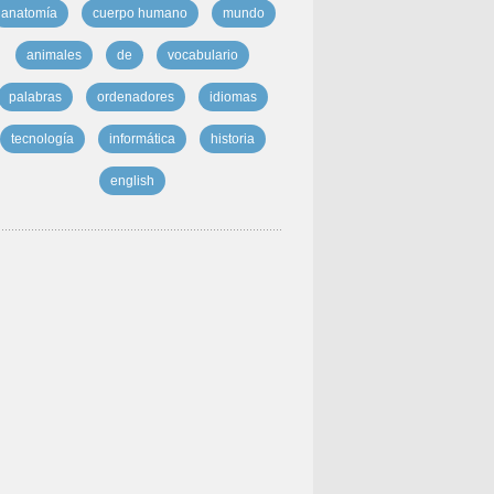
anatomía
cuerpo humano
mundo
animales
de
vocabulario
palabras
ordenadores
idiomas
tecnología
informática
historia
english