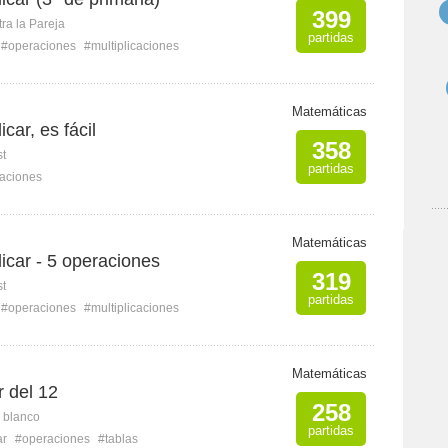
399
ra la Pareja
partidas
#operaciones
#multiplicaciones
Matemáticas
car, es fácil
358
st
partidas
caciones
Matemáticas
icar - 5 operaciones
319
st
partidas
#operaciones
#multiplicaciones
Matemáticas
r del 12
258
n blanco
partidas
ar
#operaciones
#tablas