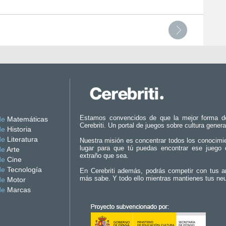
Estamos convencidos de que la mejor forma d
de
Matemáticas
Cerebriti. Un portal de juegos sobre cultura genera
de
Historia
de
Literatura
Nuestra misión es concentrar todos los conocimi
lugar para que tú puedas encontrar ese juego 
de
Arte
extraño que sea.
de
Cine
de
Tecnología
En Cerebriti además, podrás competir con tus a
más sabe. Y todo ello mientras mantienes tus ne
de
Motor
de
Marcas