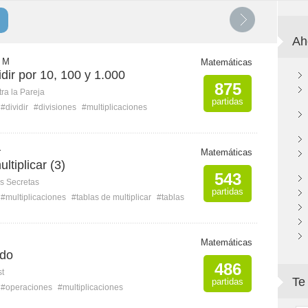
Ah
a M
Matemáticas
vidir por 10, 100 y 1.000
875
ra la Pareja
partidas
#dividir
#divisiones
#multiplicaciones
r
Matemáticas
ltiplicar (3)
543
s Secretas
partidas
#multiplicaciones
#tablas de multiplicar
#tablas
Matemáticas
ndo
486
st
Te
partidas
#operaciones
#multiplicaciones