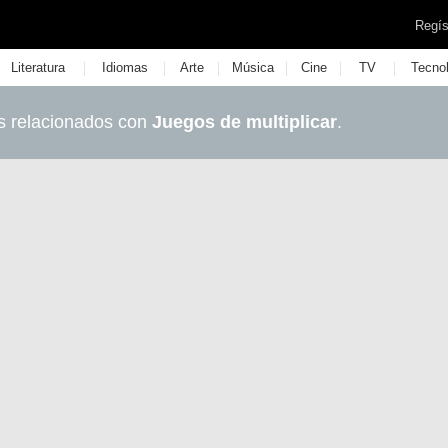
Regís
|
|
|
|
|
|
Literatura
Idiomas
Arte
Música
Cine
TV
Tecno
s relacionados con
Juegos de multiplicar
.