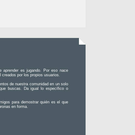
e aprender es jugando. Por eso nace
l creados por los propios usuarios.
entos de nuestra comunidad en un solo
que buscas. Da igual lo específico o
migos para demostrar quién es el que
uronas en forma.