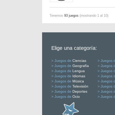
Tenemos
93 juegos
(mostrando 1 al 10)
Elige una categoría:
> Juegos de
Ciencias
> Juegos 
> Juegos de
Geografía
> Juegos 
> Juegos de
Lengua
> Juegos 
> Juegos de
Idiomas
> Juegos 
> Juegos de
Música
> Juegos 
> Juegos de
Televisión
> Juegos 
> Juegos de
Deportes
> Juegos 
> Juegos de
Ocio
> Juegos 