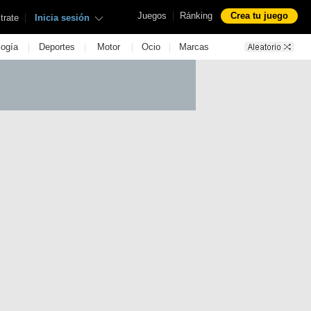
|
Juegos
Ránking
Crea tu juego
|
trate
Inicia sesión
|
|
|
|
logía
Deportes
Motor
Ocio
Marcas