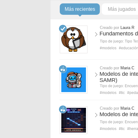
Más recientes
Más jugados
Creado por
Laura R
Fundamentos de
Tipo de juego:
Tipo Te
#modelos
#educació
Creado por
Maria C
Modelos de int
SAMR)
Tipo de juego:
Encuent
#modelos
#tic
#peda
Creado por
Maria C
Modelos de int
Tipo de juego:
Encuent
#modelos
#tic
#herr