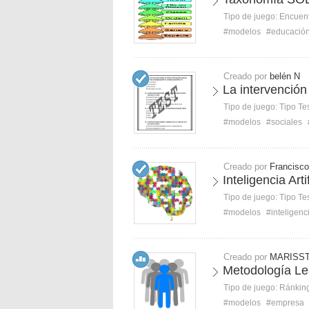
Tipo de juego:
Encuent
#modelos
#educació
Creado por
belén N
La intervención
Tipo de juego:
Tipo Te
#modelos
#sociales
Creado por
Francisco
Inteligencia Art
Tipo de juego:
Tipo Te
#modelos
#inteligenc
Creado por
MARISST
Metodología Le
Tipo de juego:
Ránkin
#modelos
#empresa