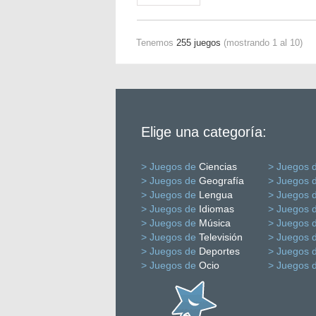
Tenemos
255 juegos
(mostrando 1 al 10)
Elige una categoría:
> Juegos de
Ciencias
> Juegos 
> Juegos de
Geografía
> Juegos 
> Juegos de
Lengua
> Juegos 
> Juegos de
Idiomas
> Juegos 
> Juegos de
Música
> Juegos 
> Juegos de
Televisión
> Juegos 
> Juegos de
Deportes
> Juegos 
> Juegos de
Ocio
> Juegos 