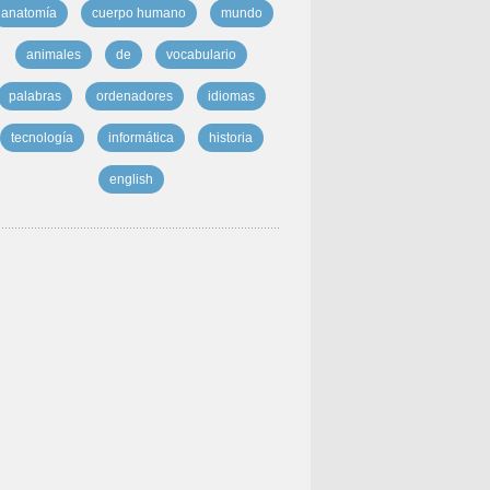
anatomía
cuerpo humano
mundo
animales
de
vocabulario
palabras
ordenadores
idiomas
tecnología
informática
historia
english