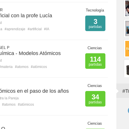
 R
Tecnología
ficial con la profe Lucía
3
st
partidas
ia
#aprendizaje
#artificial
#IA
GEL P
Ciencias
uímica - Modelos Atómicos
114
st
partidas
#materia
#atomos
#atómicos
Ciencias
ómicos en el paso de los años
#T
34
ra la Pareja
partidas
#atomos
#atómicos
Ciencias
LO