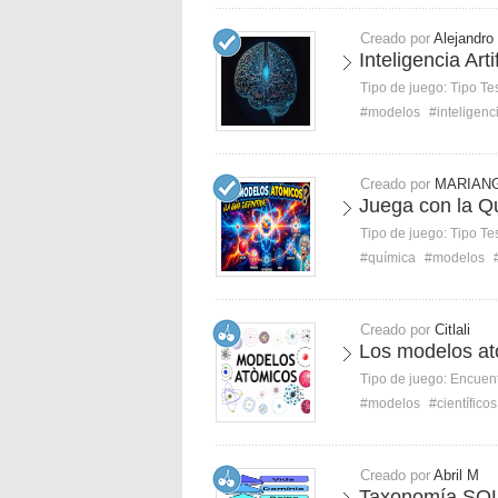
Creado por
Alejandro
Inteligencia Arti
Tipo de juego:
Tipo Te
#modelos
#inteligenc
Creado por
MARIAN
Juega con la Q
Tipo de juego:
Tipo Te
#química
#modelos
Creado por
Citlali
Los modelos at
Tipo de juego:
Encuent
#modelos
#científicos
Creado por
Abril M
Taxonomía SO