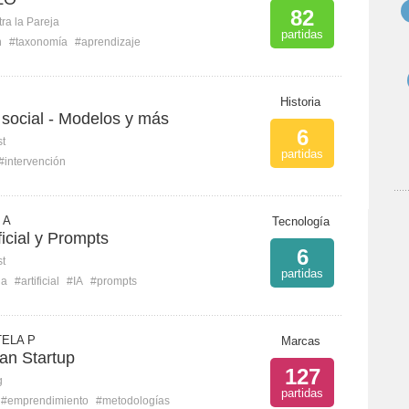
82
ra la Pareja
partidas
n
#taxonomía
#aprendizaje
Historia
 social - Modelos y más
6
st
partidas
#intervención
 A
Tecnología
ificial y Prompts
6
st
partidas
ia
#artificial
#IA
#prompts
ELA P
Marcas
an Startup
127
g
partidas
#emprendimiento
#metodologías