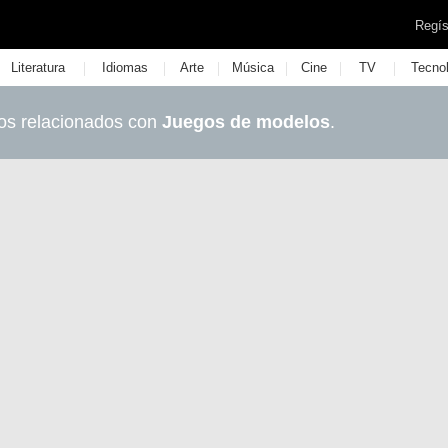
Regís
|
|
|
|
|
|
Literatura
Idiomas
Arte
Música
Cine
TV
Tecno
os relacionados con
Juegos de modelos
.