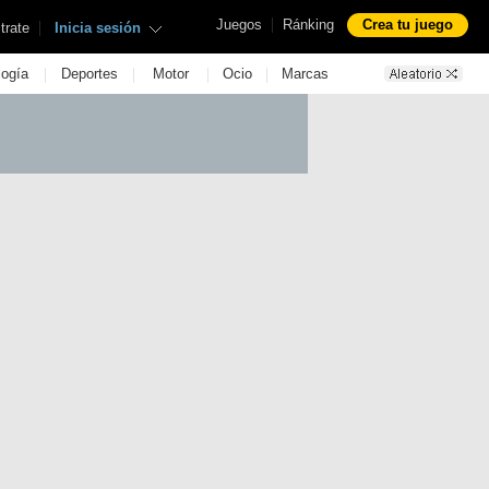
|
Juegos
Ránking
Crea tu juego
|
trate
Inicia sesión
|
|
|
|
logía
Deportes
Motor
Ocio
Marcas