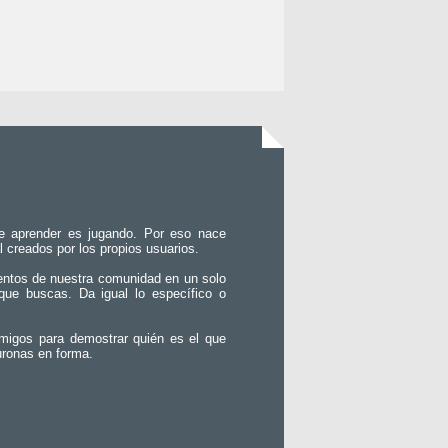
e aprender es jugando. Por eso nace
l creados por los propios usuarios.
entos de nuestra comunidad en un solo
que buscas. Da igual lo específico o
migos para demostrar quién es el que
uronas en forma.