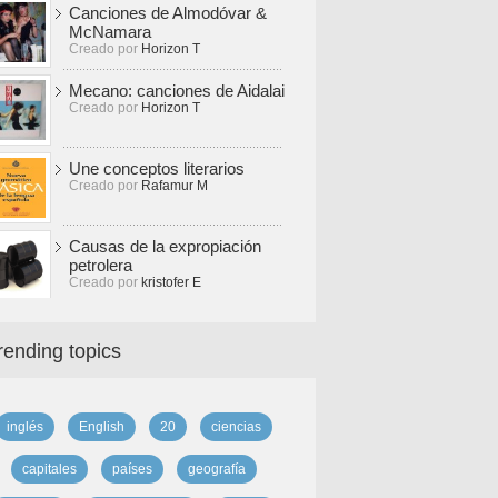
Canciones de Almodóvar &
McNamara
Creado por
Horizon T
Mecano: canciones de Aidalai
Creado por
Horizon T
Une conceptos literarios
Creado por
Rafamur M
Causas de la expropiación
petrolera
Creado por
kristofer E
rending topics
inglés
English
20
ciencias
capitales
países
geografía