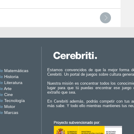
Estamos convencidos de que la mejor forma d
de
Matemáticas
Cerebriti. Un portal de juegos sobre cultura genera
de
Historia
de
Literatura
Nuestra misión es concentrar todos los conocimi
lugar para que tú puedas encontrar ese juego 
de
Arte
extraño que sea.
de
Cine
de
Tecnología
En Cerebriti además, podrás competir con tus a
más sabe. Y todo ello mientras mantienes tus ne
de
Motor
de
Marcas