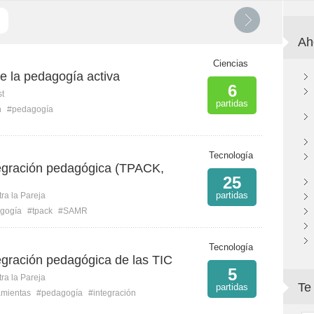
Ah
Ciencias
 la pedagogía activa
6
st
partidas
n
#pedagogía
Tecnología
egración pedagógica (TPACK,
25
partidas
ra la Pareja
gogía
#tpack
#SAMR
Tecnología
egración pedagógica de las TIC
5
ra la Pareja
Te
partidas
amientas
#pedagogía
#integración