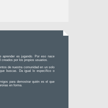
e aprender es jugando. Por eso nace
l creados por los propios usuarios.
entos de nuestra comunidad en un solo
que buscas. Da igual lo específico o
migos para demostrar quién es el que
uronas en forma.