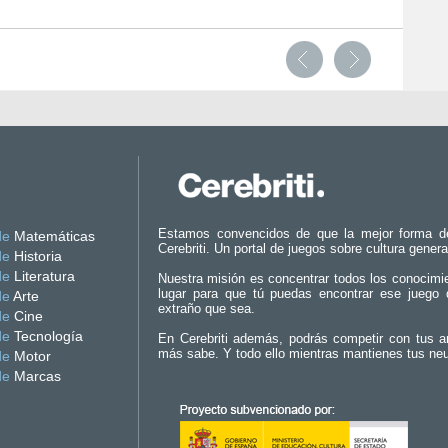
Estamos convencidos de que la mejor forma d
de
Matemáticas
Cerebriti. Un portal de juegos sobre cultura genera
de
Historia
de
Literatura
Nuestra misión es concentrar todos los conocimi
lugar para que tú puedas encontrar ese juego 
de
Arte
extraño que sea.
de
Cine
de
Tecnología
En Cerebriti además, podrás competir con tus a
más sabe. Y todo ello mientras mantienes tus ne
de
Motor
de
Marcas