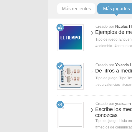
Más recientes
Más jugados
Creado por
Nicolás H
Ejemplos de me
Tipo de juego:
Encuent
#colombia
#comunica
Creado por
Yolanda l
De litros a medi
Tipo de juego:
Tipo Te
#equivalencias
#cuar
Creado por
yesica m
Escribe los me
conozcas
Tipo de juego:
Lista e
#medios de comunica