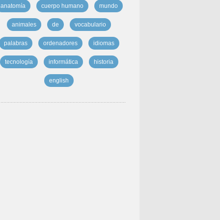
anatomía
cuerpo humano
mundo
animales
de
vocabulario
palabras
ordenadores
idiomas
tecnología
informática
historia
english