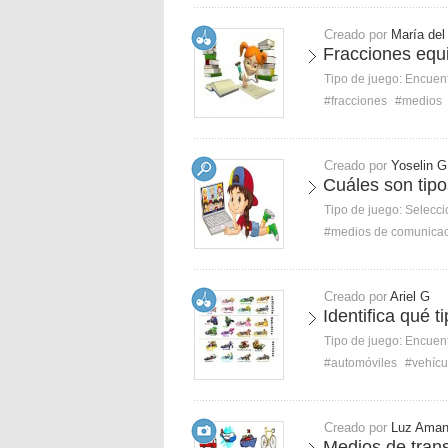
Creado por
María del
Fracciones equi
Tipo de juego:
Encuent
#fracciones
#medios
Creado por
Yoselin G
Cuáles son tip
Tipo de juego:
Selecci
#medios de comunica
Creado por
Ariel G
Identifica qué t
Tipo de juego:
Encuent
#automóviles
#vehícu
Creado por
Luz Ama
Medios de tran