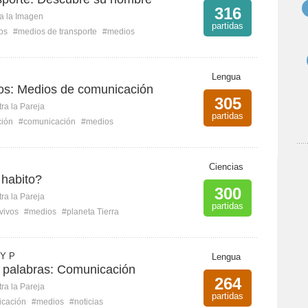
316
ca la Imagen
partidas
os
#medios de transporte
#medios
Lengua
s: Medios de comunicación
305
ra la Pareja
partidas
ción
#comunicación
#medios
Ciencias
habito?
300
ra la Pareja
partidas
vivos
#medios
#planeta Tierra
Y P
Lengua
 palabras: Comunicación
264
ra la Pareja
partidas
cación
#medios
#noticias