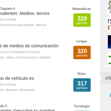
 Sagrario A
Matemáticas
valentes: Medios, tercios
328
ra la Pareja
partidas
#fracciones equivalentes
#tercios
Lengua
os de medios de comunicación
320
ona las Respuestas Correctas
partidas
ción
#tipos
#comunicación
#medios
Motor
ipo de vehículo es
#T
317
ra la Pareja
partidas
los
#medios
#trasnporte
nda G
Tecnología
sporte: Descubre su nombre