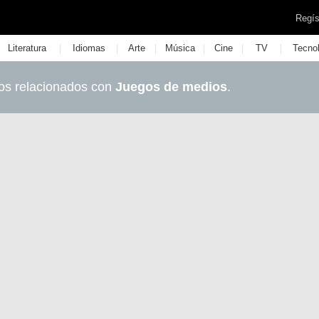
Regís
|
|
|
|
|
|
Literatura
Idiomas
Arte
Música
Cine
TV
Tecno
os relacionados con
Juegos de medios
.