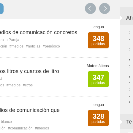
Ah
Lengua
dios de comunicación concretos
348
ra la Pareja
partidas
ción
#medios
#noticias
#periódico
Matemáticas
os litros y cuartos de litro
347
st
partidas
tos
#medios
#litros
Lengua
dios de comunicación que
328
Te
partidas
n blanco
ción
#comunicación
#medios