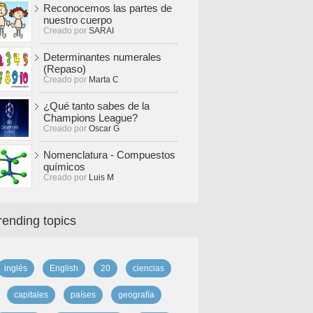
Reconocemos las partes de
nuestro cuerpo
Creado por
SARAI
Determinantes numerales
(Repaso)
Creado por
Marta C
¿Qué tanto sabes de la
Champions League?
Creado por
Oscar G
Nomenclatura - Compuestos
químicos
Creado por
Luis M
rending topics
inglés
English
20
ciencias
capitales
países
geografía