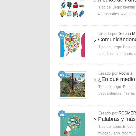
Tipo de juego:
Identifi
#transportes
#vehícul
Creado por
Selena M
Comunicándono
Tipo de juego:
Encuent
#medios de comunica
Creado por
Rocío a
¿En qué medio 
Tipo de juego:
Encuent
#ecosistemas
#seres 
Creado por
ROSMER
Palabras y más
Tipo de juego:
Encuent
#vocabulario
#comuni