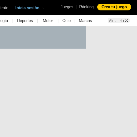
|
Juegos
Ránking
Crea tu juego
|
trate
Inicia sesión
|
|
|
|
logía
Deportes
Motor
Ocio
Marcas