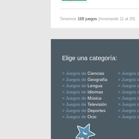
Tenemos
168 juegos
(mostrando 11 al 20)
Elige una categoría:
> Juegos de
Ciencias
> Juegos 
> Juegos de
Geografía
> Juegos 
> Juegos de
Lengua
> Juegos 
> Juegos de
Idiomas
> Juegos 
> Juegos de
Música
> Juegos 
> Juegos de
Televisión
> Juegos 
> Juegos de
Deportes
> Juegos 
> Juegos de
Ocio
> Juegos 