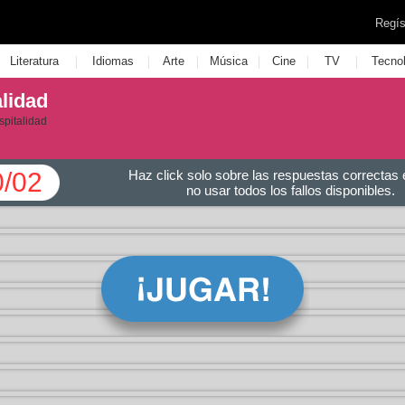
Regís
|
|
|
|
|
|
Literatura
Idiomas
Arte
Música
Cine
TV
Tecno
lidad
spitalidad
0/02
Haz click solo sobre las respuestas correctas e
no usar todos los fallos disponibles.