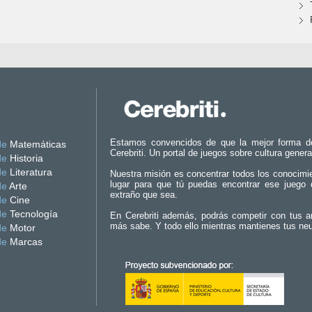
Estamos convencidos de que la mejor forma d
de
Matemáticas
Cerebriti. Un portal de juegos sobre cultura genera
de
Historia
de
Literatura
Nuestra misión es concentrar todos los conocimi
lugar para que tú puedas encontrar ese juego 
de
Arte
extraño que sea.
de
Cine
de
Tecnología
En Cerebriti además, podrás competir con tus a
más sabe. Y todo ello mientras mantienes tus ne
de
Motor
de
Marcas