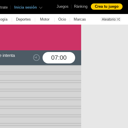
|
Juegos
Ránking
Crea tu juego
|
trate
Inicia sesión
|
|
|
|
logía
Deportes
Motor
Ocio
Marcas
 intenta
07:00