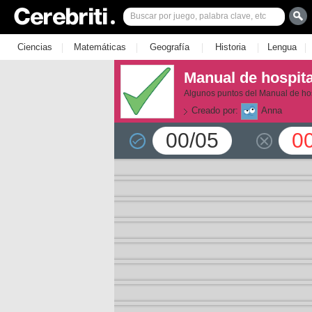
|
|
|
|
|
Ciencias
Matemáticas
Geografía
Historia
Lengua
Manual de hospita
Algunos puntos del Manual de ho
Creado por:
Anna
00/05
0
la 1
la 2