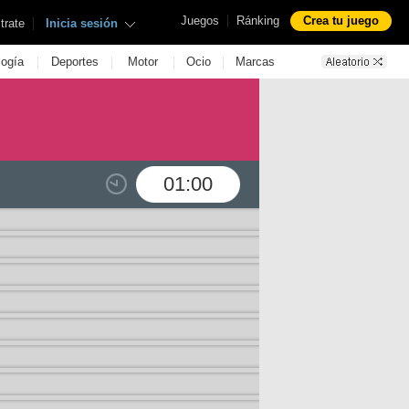
|
Juegos
Ránking
Crea tu juego
|
trate
Inicia sesión
|
|
|
|
logía
Deportes
Motor
Ocio
Marcas
01:00