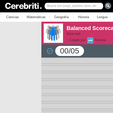
|
|
|
|
|
Ciencias
Matemáticas
Geografía
Historia
Lengua
Balanced Scoreca
Breve test
Creado por:
Ximena
00/05
la 1
la 2