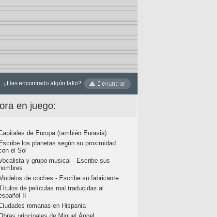
¿Has encontrado algún fallo?
ora en juego:
Capitales de Europa (también Eurasia)
Escribe los planetas según su proximidad
con el Sol
Vocalista y grupo musical - Escribe sus
nombres
Modelos de coches - Escribe su fabricante
Títulos de películas mal traducidas al
español II
Ciudades romanas en Hispania
Obras principales de Miguel Ángel