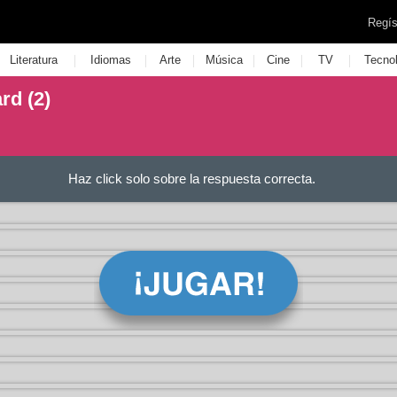
Regís
|
|
|
|
|
|
Literatura
Idiomas
Arte
Música
Cine
TV
Tecno
rd (2)
Haz click solo sobre la respuesta correcta.