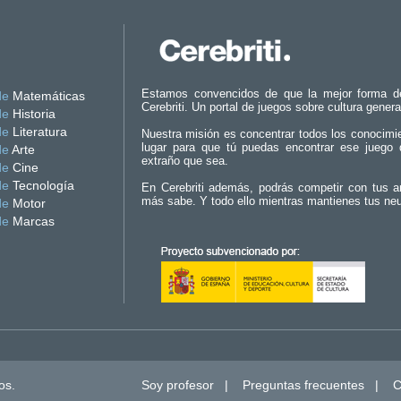
Estamos convencidos de que la mejor forma d
de
Matemáticas
Cerebriti. Un portal de juegos sobre cultura genera
de
Historia
de
Literatura
Nuestra misión es concentrar todos los conocimi
lugar para que tú puedas encontrar ese juego 
de
Arte
extraño que sea.
de
Cine
de
Tecnología
En Cerebriti además, podrás competir con tus a
más sabe. Y todo ello mientras mantienes tus ne
de
Motor
de
Marcas
os.
Soy profesor
|
Preguntas frecuentes
|
C