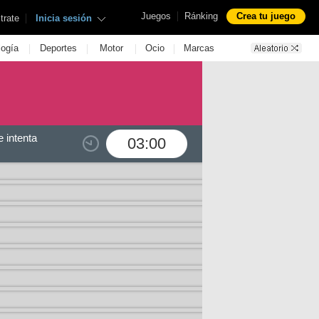
|
Juegos
Ránking
Crea tu juego
|
trate
Inicia sesión
|
|
|
|
logía
Deportes
Motor
Ocio
Marcas
 intenta
03:00