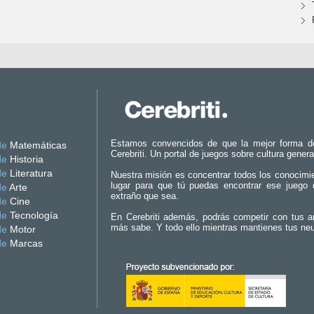
Estamos convencidos de que la mejor forma d
de
Matemáticas
Cerebriti. Un portal de juegos sobre cultura genera
de
Historia
de
Literatura
Nuestra misión es concentrar todos los conocimi
lugar para que tú puedas encontrar ese juego 
de
Arte
extraño que sea.
de
Cine
de
Tecnología
En Cerebriti además, podrás competir con tus a
más sabe. Y todo ello mientras mantienes tus ne
de
Motor
de
Marcas