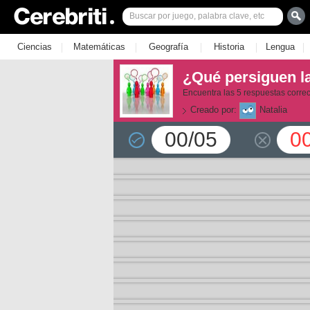
|
|
|
|
|
Ciencias
Matemáticas
Geografía
Historia
Lengua
¿Qué persiguen la
Encuentra las 5 respuestas correct
Creado por:
Natalia
00/05
0
la 1
la 2