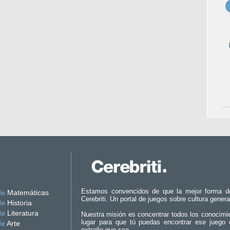
Estamos convencidos de que la mejor forma d
de
Matemáticas
Cerebriti. Un portal de juegos sobre cultura genera
de
Historia
de
Literatura
Nuestra misión es concentrar todos los conocimi
lugar para que tú puedas encontrar ese juego 
de
Arte
extraño que sea.