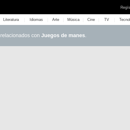
Regís
|
|
|
|
|
|
Literatura
Idiomas
Arte
Música
Cine
TV
Tecno
 relacionados con
Juegos de manes
.