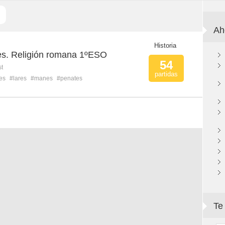
Ah
Historia
res. Religión romana 1ºESO
54
st
partidas
es
#lares
#manes
#penates
Te