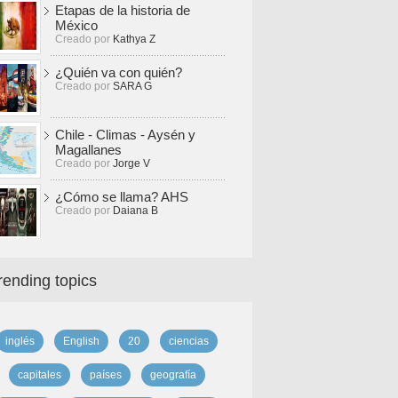
Etapas de la historia de
México
Creado por
Kathya Z
¿Quién va con quién?
Creado por
SARA G
Chile - Climas - Aysén y
Magallanes
Creado por
Jorge V
¿Cómo se llama? AHS
Creado por
Daiana B
rending topics
inglés
English
20
ciencias
capitales
países
geografía