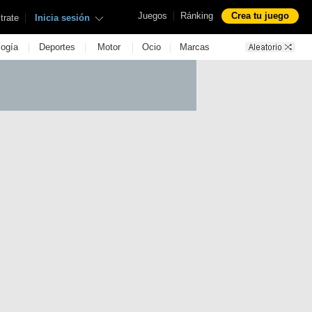
|
Juegos
Ránking
Crea tu juego
|
trate
Inicia sesión
|
|
|
|
logía
Deportes
Motor
Ocio
Marcas