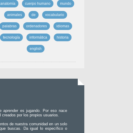
anatomía
cuerpo humano
mundo
animales
de
vocabulario
palabras
ordenadores
idiomas
tecnología
informática
historia
english
e aprender es jugando. Por eso nace
l creados por los propios usuarios.
entos de nuestra comunidad en un solo
que buscas. Da igual lo específico o