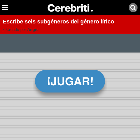
Escribe seis subgéneros del género lírico
Creado por:
Angie