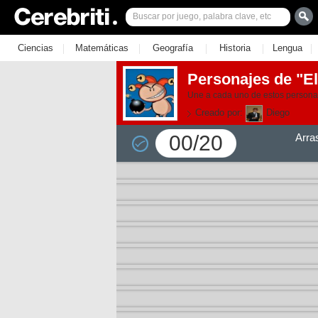
|
|
|
|
|
Ciencias
Matemáticas
Geografía
Historia
Lengua
Personajes de "El
Une a cada uno de estos personaje
Creado por:
Diego
00/20
Arra