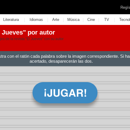
Regís
|
|
|
|
|
|
Literatura
Idiomas
Arte
Música
Cine
TV
Tecno
 Jueves" por autor
s de la revista "El Jueves" con su autor
stra con el ratón cada palabra sobre la imagen correspondiente. Si ha
acertado, desaparecerán las dos.