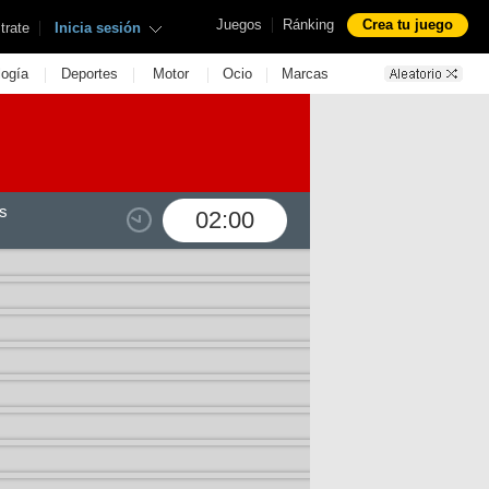
|
Juegos
Ránking
Crea tu juego
|
trate
Inicia sesión
|
|
|
|
logía
Deportes
Motor
Ocio
Marcas
s
02:00