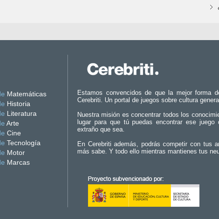
Estamos convencidos de que la mejor forma d
de
Matemáticas
Cerebriti. Un portal de juegos sobre cultura genera
de
Historia
de
Literatura
Nuestra misión es concentrar todos los conocimi
lugar para que tú puedas encontrar ese juego 
de
Arte
extraño que sea.
de
Cine
de
Tecnología
En Cerebriti además, podrás competir con tus a
más sabe. Y todo ello mientras mantienes tus ne
de
Motor
de
Marcas