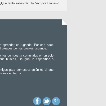
¿Qué tanto sabes de The Vampire Diaries?
e aprender es jugando. Por eso nace
l creados por los propios usuarios.
entos de nuestra comunidad en un solo
que buscas. Da igual lo específico o
migos para demostrar quién es el que
uronas en forma.