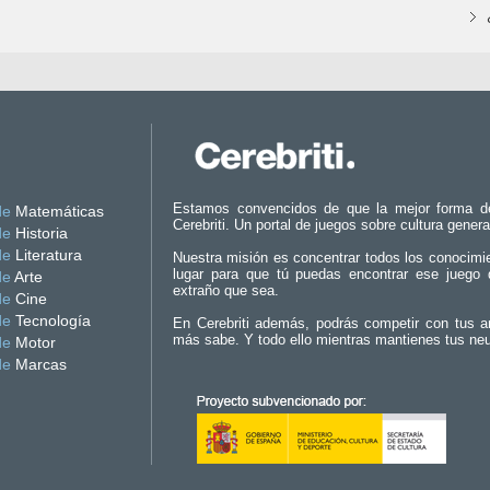
Estamos convencidos de que la mejor forma d
de
Matemáticas
Cerebriti. Un portal de juegos sobre cultura genera
de
Historia
de
Literatura
Nuestra misión es concentrar todos los conocimi
lugar para que tú puedas encontrar ese juego 
de
Arte
extraño que sea.
de
Cine
de
Tecnología
En Cerebriti además, podrás competir con tus a
más sabe. Y todo ello mientras mantienes tus ne
de
Motor
de
Marcas