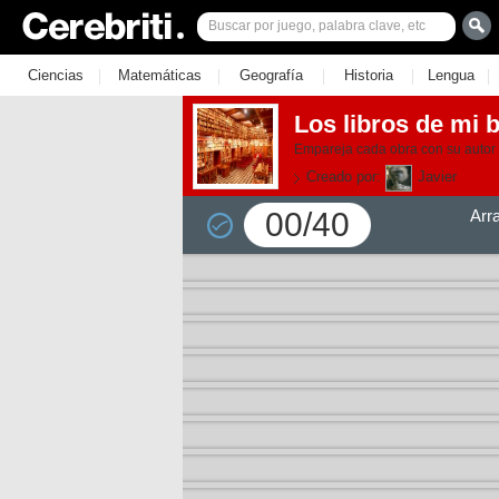
|
|
|
|
|
Ciencias
Matemáticas
Geografía
Historia
Lengua
Los libros de mi b
Empareja cada obra con su autor e
Creado por:
Javier
00/40
Arr