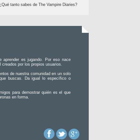
¿Qué tanto sabes de The Vampire Diaries?
e aprender es jugando. Por eso nace
l creados por los propios usuarios.
entos de nuestra comunidad en un solo
que buscas. Da igual lo específico o
migos para demostrar quién es el que
uronas en forma.