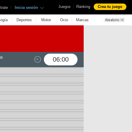
|
Juegos
Ránking
Crea tu juego
|
trate
Inicia sesión
|
|
|
|
logía
Deportes
Motor
Ocio
Marcas
as
06:00