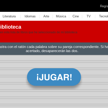
Regís
|
|
|
|
|
|
Literatura
Idiomas
Arte
Música
Cine
TV
Tecno
iblioteca
n esta lista de libros que he seleccionado de mi biblioteca
astra con el ratón cada palabra sobre su pareja correspondiente. Si h
acertado, desaparecerán las dos.