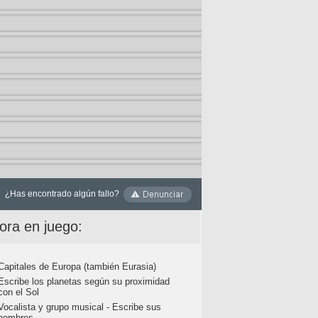
¿Has encontrado algún fallo?
ora en juego:
Capitales de Europa (también Eurasia)
Escribe los planetas según su proximidad
con el Sol
Vocalista y grupo musical - Escribe sus
nombres