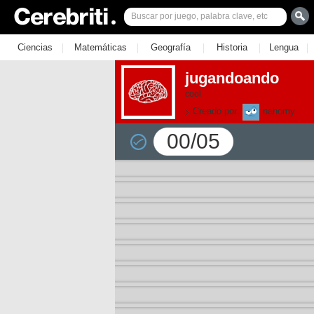
|
|
|
|
|
Ciencias
Matemáticas
Geografía
Historia
Lengua
jugandoando
cool
Creado por:
nahomy
00/05