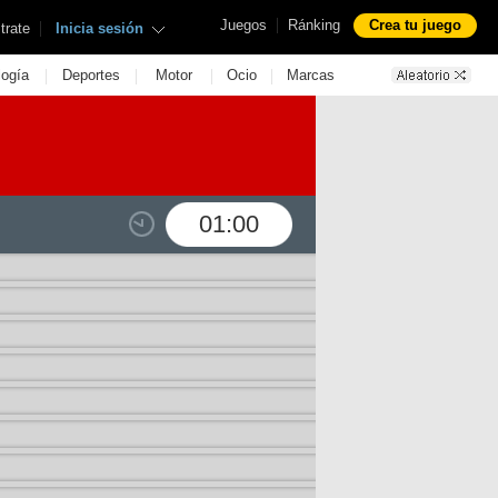
|
Juegos
Ránking
Crea tu juego
|
trate
Inicia sesión
|
|
|
|
logía
Deportes
Motor
Ocio
Marcas
01:00