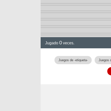
arry
0
Jugado
veces.
Juegos de -etiqueta-
Juegos 