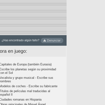
¿Has encontrado algún fallo?
ora en juego:
Capitales de Europa (también Eurasia)
Escribe los planetas según su proximidad
con el Sol
Vocalista y grupo musical - Escribe sus
nombres
Modelos de coches - Escribe su fabricante
Títulos de películas mal traducidas al
español II
Ciudades romanas en Hispania
Obras principales de Miguel Ángel