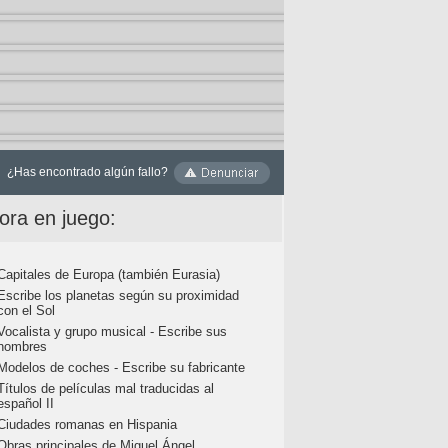
¿Has encontrado algún fallo?
ora en juego:
Capitales de Europa (también Eurasia)
Escribe los planetas según su proximidad
con el Sol
Vocalista y grupo musical - Escribe sus
nombres
Modelos de coches - Escribe su fabricante
Títulos de películas mal traducidas al
español II
Ciudades romanas en Hispania
Obras principales de Miguel Ángel