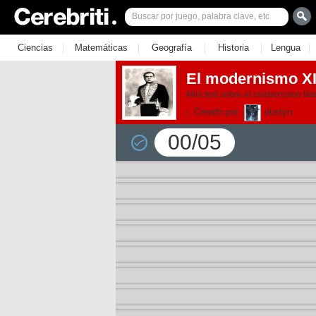
|
|
|
|
|
Ciencias
Matemáticas
Geografía
Historia
Lengua
El modernismo X
Mini test sobre el modernismo lite
Creado por:
dustyn
00/05