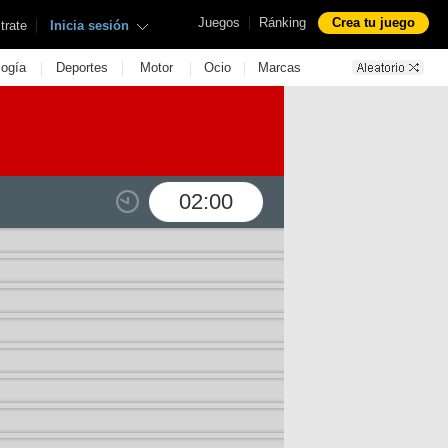
|
Juegos
Ránking
Crea tu juego
|
trate
Inicia sesión
|
|
|
|
logía
Deportes
Motor
Ocio
Marcas
02:00