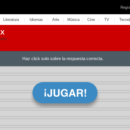
Regís
|
|
|
|
|
|
Literatura
Idiomas
Arte
Música
Cine
TV
Tecno
IX
rario
Haz click solo sobre la respuesta correcta.