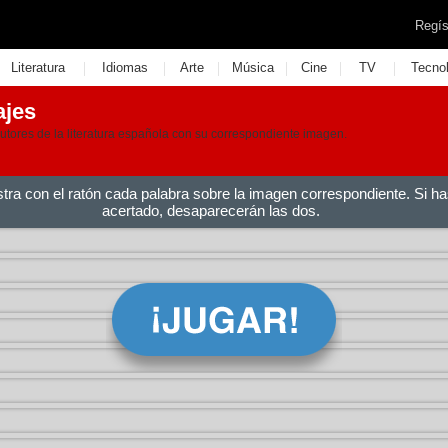
Regís
|
|
|
|
|
|
Literatura
Idiomas
Arte
Música
Cine
TV
Tecno
ajes
utores de la literatura española con su correspondiente imagen.
stra con el ratón cada palabra sobre la imagen correspondiente. Si ha
acertado, desaparecerán las dos.