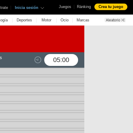
|
Juegos
Ránking
Crea tu juego
|
trate
Inicia sesión
|
|
|
|
logía
Deportes
Motor
Ocio
Marcas
s
05:00