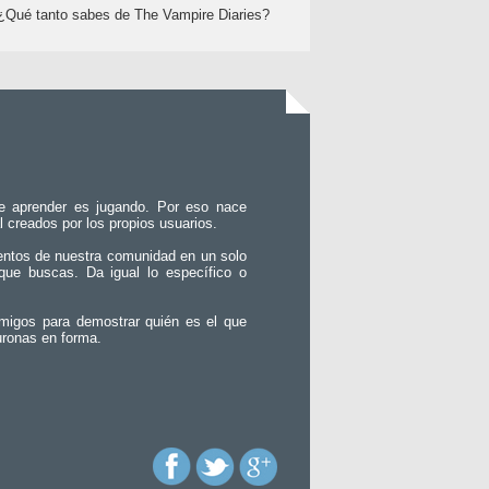
¿Qué tanto sabes de The Vampire Diaries?
e aprender es jugando. Por eso nace
l creados por los propios usuarios.
entos de nuestra comunidad en un solo
que buscas. Da igual lo específico o
migos para demostrar quién es el que
uronas en forma.