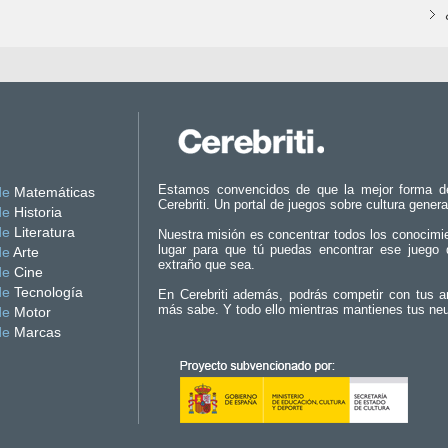
Estamos convencidos de que la mejor forma d
de
Matemáticas
Cerebriti. Un portal de juegos sobre cultura genera
de
Historia
de
Literatura
Nuestra misión es concentrar todos los conocimi
lugar para que tú puedas encontrar ese juego 
de
Arte
extraño que sea.
de
Cine
de
Tecnología
En Cerebriti además, podrás competir con tus a
más sabe. Y todo ello mientras mantienes tus ne
de
Motor
de
Marcas