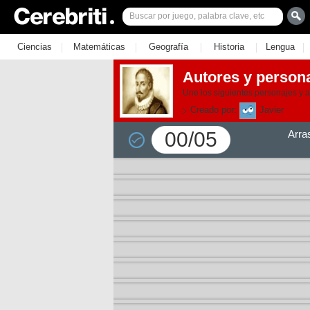
|
|
|
|
|
Ciencias
Matemáticas
Geografía
Historia
Lengua
Autores y person
Une los siguientes personajes y a
Creado por:
Javier
00/05
Arra