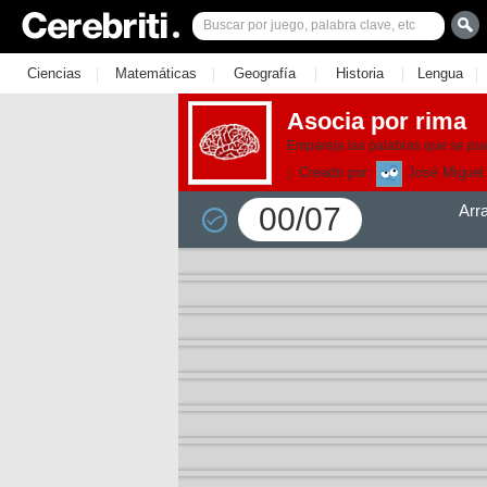
|
|
|
|
|
Ciencias
Matemáticas
Geografía
Historia
Lengua
Asocia por rima
Empareja las palabras que se pue
Creado por:
José Miguel
00/07
Arr