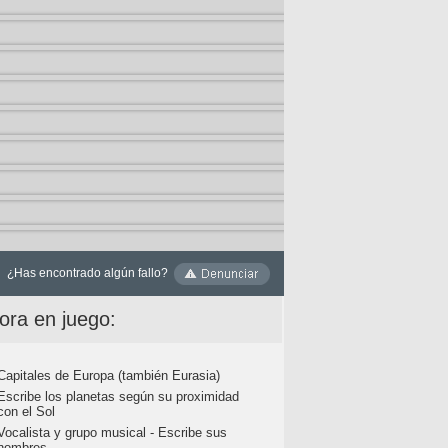
¿Has encontrado algún fallo?
ora en juego:
Capitales de Europa (también Eurasia)
Escribe los planetas según su proximidad
con el Sol
Vocalista y grupo musical - Escribe sus
nombres