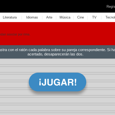
Regís
|
|
|
|
|
|
Literatura
Idiomas
Arte
Música
Cine
TV
Tecno
dan asociar por rima.
astra con el ratón cada palabra sobre su pareja correspondiente. Si h
acertado, desaparecerán las dos.