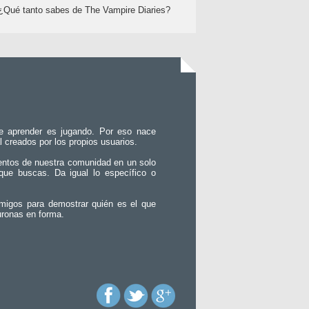
¿Qué tanto sabes de The Vampire Diaries?
e aprender es jugando. Por eso nace
l creados por los propios usuarios.
entos de nuestra comunidad en un solo
que buscas. Da igual lo específico o
migos para demostrar quién es el que
uronas en forma.