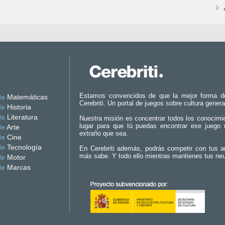
Estamos convencidos de que la mejor forma d
de
Matemáticas
Cerebriti. Un portal de juegos sobre cultura genera
de
Historia
de
Literatura
Nuestra misión es concentrar todos los conocimi
lugar para que tú puedas encontrar ese juego 
de
Arte
extraño que sea.
de
Cine
de
Tecnología
En Cerebriti además, podrás competir con tus a
más sabe. Y todo ello mientras mantienes tus ne
de
Motor
de
Marcas