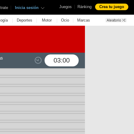
|
Juegos
Ránking
Crea tu juego
|
trate
Inicia sesión
|
|
|
|
logía
Deportes
Motor
Ocio
Marcas
as
03:00