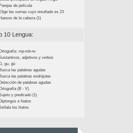
Parejas de película
Elige las sumas cuyo resultado es 23
Huesos de la cabeza (1)
p 10 Lengua:
Ortografía: mp-mb-nv
Sustantivos, adjetivos y verbos
G, gu, gü
Busca las palabras agudas
Busca las palabras esdrújulas
Detección de palabras agudas
Ortografía (B - V)
Sujeto y predicado (1)
Diptongos e hiatos
Señala los hiatos