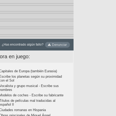
¿Has encontrado algún fallo?
ora en juego:
Capitales de Europa (también Eurasia)
Escribe los planetas según su proximidad
con el Sol
Vocalista y grupo musical - Escribe sus
nombres
Modelos de coches - Escribe su fabricante
Títulos de películas mal traducidas al
español II
Ciudades romanas en Hispania
Obras principales de Miguel Ángel