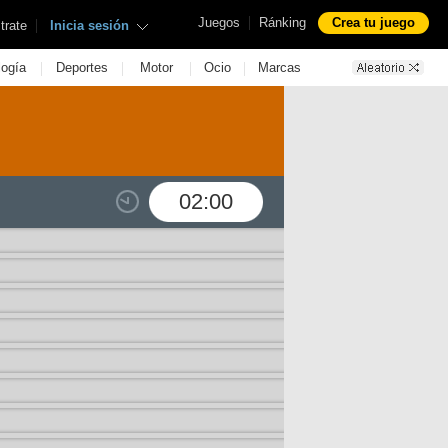
|
Juegos
Ránking
Crea tu juego
|
trate
Inicia sesión
|
|
|
|
logía
Deportes
Motor
Ocio
Marcas
02:00