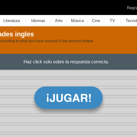
Regís
|
|
|
|
|
|
Literatura
Idiomas
Arte
Música
Cine
TV
Tecno
ades ingles
ccording to what you have learned in the present simple
Haz click solo sobre la respuesta correcta.