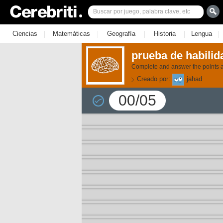
|
|
|
|
|
Ciencias
Matemáticas
Geografía
Historia
Lengua
prueba de habilid
Complete and answer the points a
Creado por:
jahad
00/05