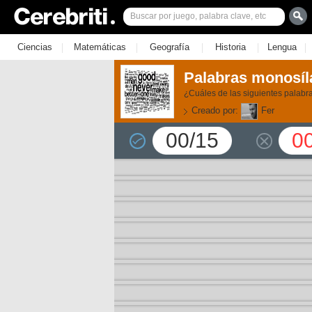
|
|
|
|
|
Ciencias
Matemáticas
Geografía
Historia
Lengua
Palabras monosíl
¿Cuáles de las siguientes palab
Creado por:
Fer
00/15
0