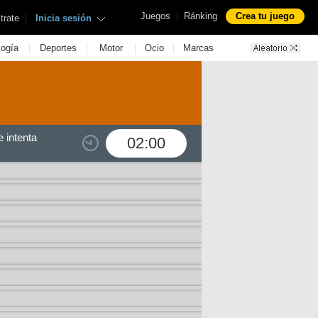
|
Juegos
Ránking
Crea tu juego
|
trate
Inicia sesión
|
|
|
|
logía
Deportes
Motor
Ocio
Marcas
 intenta
02:00