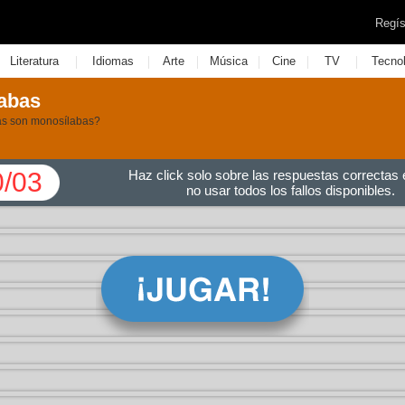
Regís
|
|
|
|
|
|
Literatura
Idiomas
Arte
Música
Cine
TV
Tecno
abas
ras son monosílabas?
0/03
Haz click solo sobre las respuestas correctas e
no usar todos los fallos disponibles.