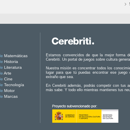
Estamos convencidos de que la mejor forma d
de
Matemáticas
Cerebriti. Un portal de juegos sobre cultura genera
de
Historia
de
Literatura
Nuestra misión es concentrar todos los conocimi
lugar para que tú puedas encontrar ese juego 
de
Arte
extraño que sea.
de
Cine
de
Tecnología
En Cerebriti además, podrás competir con tus a
más sabe. Y todo ello mientras mantienes tus ne
de
Motor
de
Marcas