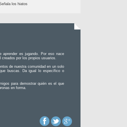
Señala los hiatos
e aprender es jugando. Por eso nace
l creados por los propios usuarios.
entos de nuestra comunidad en un solo
que buscas. Da igual lo específico o
migos para demostrar quién es el que
uronas en forma.