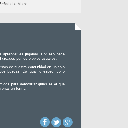
Señala los hiatos
e aprender es jugando. Por eso nace
l creados por los propios usuarios.
entos de nuestra comunidad en un solo
que buscas. Da igual lo específico o
migos para demostrar quién es el que
uronas en forma.