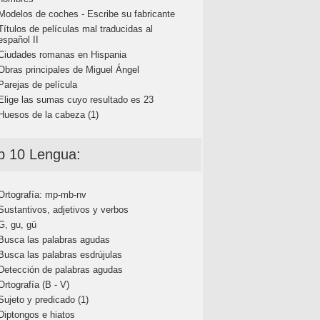
Modelos de coches - Escribe su fabricante
Títulos de películas mal traducidas al
español II
Ciudades romanas en Hispania
Obras principales de Miguel Ángel
Parejas de película
Elige las sumas cuyo resultado es 23
Huesos de la cabeza (1)
p 10 Lengua:
Ortografía: mp-mb-nv
Sustantivos, adjetivos y verbos
G, gu, gü
Busca las palabras agudas
Busca las palabras esdrújulas
Detección de palabras agudas
Ortografía (B - V)
Sujeto y predicado (1)
Diptongos e hiatos