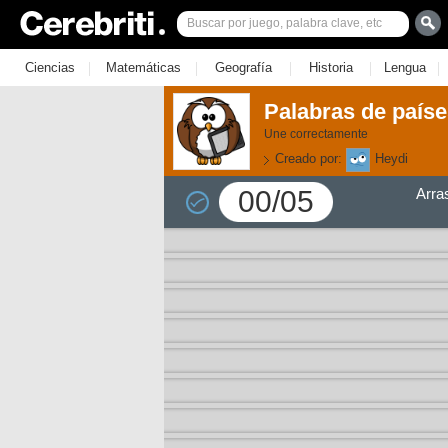
|
|
|
|
|
Ciencias
Matemáticas
Geografía
Historia
Lengua
Palabras de país
Une correctamente
Creado por:
Heydi
00/05
Arra