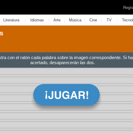
Regís
|
|
|
|
|
|
Literatura
Idiomas
Arte
Música
Cine
TV
Tecno
es
stra con el ratón cada palabra sobre la imagen correspondiente. Si ha
acertado, desaparecerán las dos.