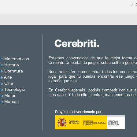
Estamos convencidos de que la mejor forma d
de
Matemáticas
Cerebriti. Un portal de juegos sobre cultura genera
de
Historia
de
Literatura
Nuestra misión es concentrar todos los conocimi
lugar para que tú puedas encontrar ese juego 
de
Arte
extraño que sea.
de
Cine
de
Tecnología
En Cerebriti además, podrás competir con tus a
más sabe. Y todo ello mientras mantienes tus ne
de
Motor
de
Marcas