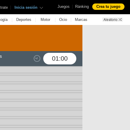
|
Juegos
Ránking
Crea tu juego
|
trate
Inicia sesión
|
|
|
|
logía
Deportes
Motor
Ocio
Marcas
s
01:00