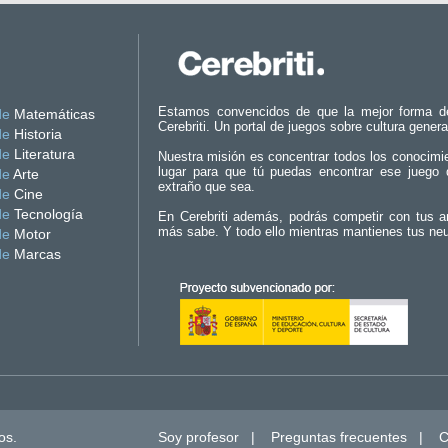
Estamos convencidos de que la mejor forma d
de
Matemáticas
Cerebriti. Un portal de juegos sobre cultura genera
de
Historia
de
Literatura
Nuestra misión es concentrar todos los conocimi
lugar para que tú puedas encontrar ese juego 
de
Arte
extraño que sea.
de
Cine
de
Tecnología
En Cerebriti además, podrás competir con tus a
más sabe. Y todo ello mientras mantienes tus ne
de
Motor
de
Marcas
os.
Soy profesor
|
Preguntas frecuentes
|
C