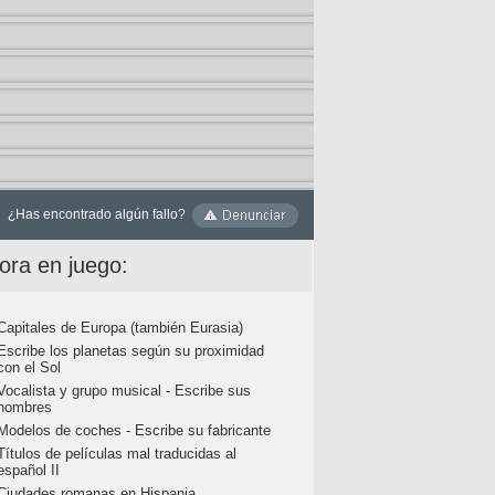
¿Has encontrado algún fallo?
ora en juego:
Capitales de Europa (también Eurasia)
Escribe los planetas según su proximidad
con el Sol
Vocalista y grupo musical - Escribe sus
nombres
Modelos de coches - Escribe su fabricante
Títulos de películas mal traducidas al
español II
Ciudades romanas en Hispania