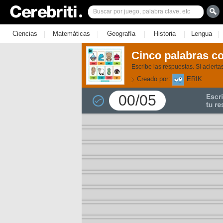
|
|
|
|
|
Ciencias
Matemáticas
Geografía
Historia
Lengua
Cinco palabras co
Escribe las respuestas. Si aciert
Creado por:
ERIK
00/05