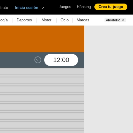
|
Juegos
Ránking
Crea tu juego
|
trate
Inicia sesión
|
|
|
|
logía
Deportes
Motor
Ocio
Marcas
12:00