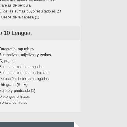
Parejas de película
Elige las sumas cuyo resultado es 23
Huesos de la cabeza (1)
p 10 Lengua:
Ortografía: mp-mb-nv
Sustantivos, adjetivos y verbos
G, gu, gü
Busca las palabras agudas
Busca las palabras esdrújulas
Detección de palabras agudas
Ortografía (B - V)
Sujeto y predicado (1)
Diptongos e hiatos
Señala los hiatos