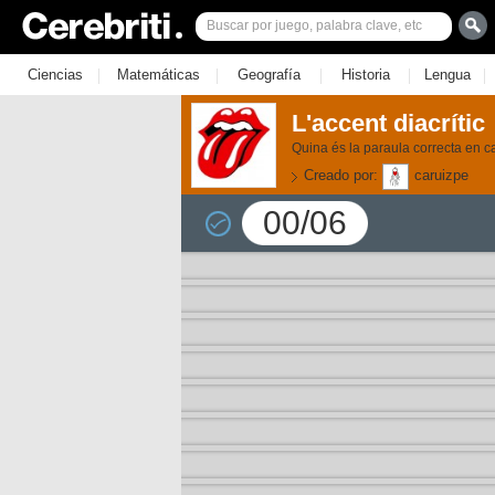
|
|
|
|
|
Ciencias
Matemáticas
Geografía
Historia
Lengua
L'accent diacrític
Quina és la paraula correcta en c
Creado por:
caruizpe
00/06