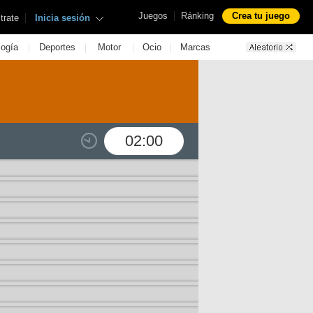
|
Juegos
Ránking
Crea tu juego
|
trate
Inicia sesión
|
|
|
|
logía
Deportes
Motor
Ocio
Marcas
02:00