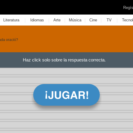
Regís
|
|
|
|
|
|
Literatura
Idiomas
Arte
Música
Cine
TV
Tecno
ada oració?
Haz click solo sobre la respuesta correcta.