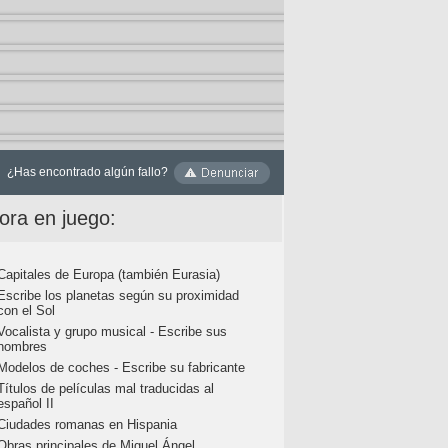
¿Has encontrado algún fallo?
ora en juego:
Capitales de Europa (también Eurasia)
Escribe los planetas según su proximidad
con el Sol
Vocalista y grupo musical - Escribe sus
nombres
Modelos de coches - Escribe su fabricante
Títulos de películas mal traducidas al
español II
Ciudades romanas en Hispania
Obras principales de Miguel Ángel