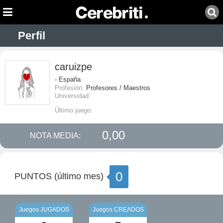
Perfil
caruizpe
- España
Profesión:
Profesores / Maestros
Universidad:
Último juego:
0,00
NOTA MEDIA:
0
PUNTOS (último mes)
Juegos JUGADOS
Juegos CREADOS