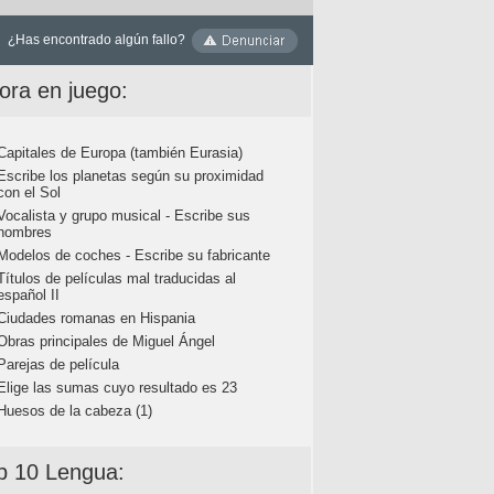
¿Has encontrado algún fallo?
ora en juego:
Capitales de Europa (también Eurasia)
Escribe los planetas según su proximidad
con el Sol
Vocalista y grupo musical - Escribe sus
nombres
Modelos de coches - Escribe su fabricante
Títulos de películas mal traducidas al
español II
Ciudades romanas en Hispania
Obras principales de Miguel Ángel
Parejas de película
Elige las sumas cuyo resultado es 23
Huesos de la cabeza (1)
p 10 Lengua: