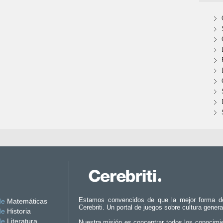
Estamos convencidos de que la mejor forma d
de
Matemáticas
Cerebriti. Un portal de juegos sobre cultura genera
de
Historia
de
Literatura
Nuestra misión es concentrar todos los conocimi