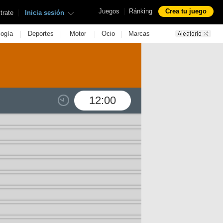
|
Juegos
Ránking
Crea tu juego
|
trate
Inicia sesión
|
|
|
|
logía
Deportes
Motor
Ocio
Marcas
12:00