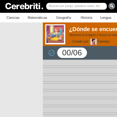
|
|
|
|
|
Ciencias
Matemáticas
Geografía
Historia
Lengua
¿Dónde se encuen
Observa la imagen y busca el obje
Creado por:
Darielys
00/06