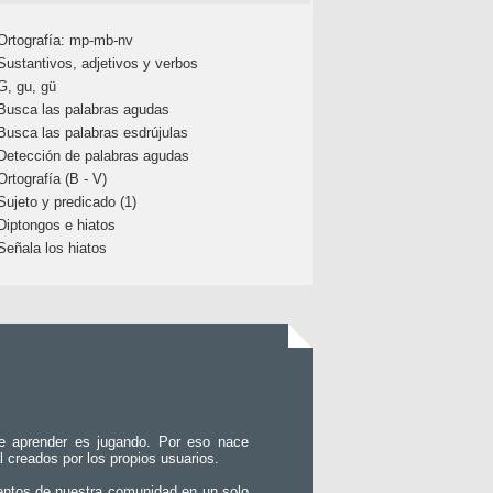
Ortografía: mp-mb-nv
Sustantivos, adjetivos y verbos
G, gu, gü
Busca las palabras agudas
Busca las palabras esdrújulas
Detección de palabras agudas
Ortografía (B - V)
Sujeto y predicado (1)
Diptongos e hiatos
Señala los hiatos
e aprender es jugando. Por eso nace
l creados por los propios usuarios.
entos de nuestra comunidad en un solo