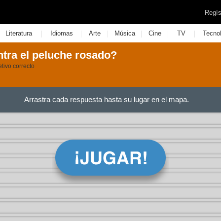
Regís
|
|
|
|
|
|
Literatura
Idiomas
Arte
Música
Cine
TV
Tecno
tra el peluche rosado?
tivo correcto
Arrastra cada respuesta hasta su lugar en el mapa.