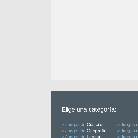
Elige una categoría:
> Juegos de
Ciencias
> Juegos 
> Juegos de
Geografía
> Juegos 
> Juegos de
Lengua
> Juegos 