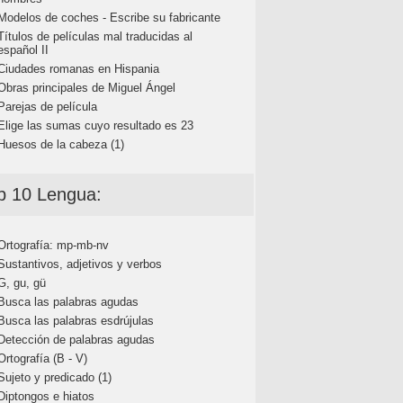
Modelos de coches - Escribe su fabricante
Títulos de películas mal traducidas al
español II
Ciudades romanas en Hispania
Obras principales de Miguel Ángel
Parejas de película
Elige las sumas cuyo resultado es 23
Huesos de la cabeza (1)
p 10 Lengua:
Ortografía: mp-mb-nv
Sustantivos, adjetivos y verbos
G, gu, gü
Busca las palabras agudas
Busca las palabras esdrújulas
Detección de palabras agudas
Ortografía (B - V)
Sujeto y predicado (1)
Diptongos e hiatos