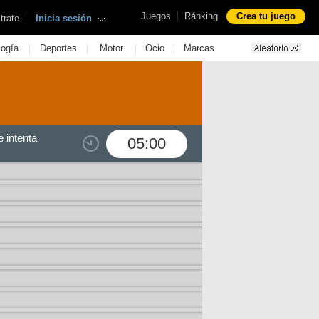
|
Juegos
Ránking
Crea tu juego
|
trate
Inicia sesión
|
|
|
|
logía
Deportes
Motor
Ocio
Marcas
 intenta
05:00