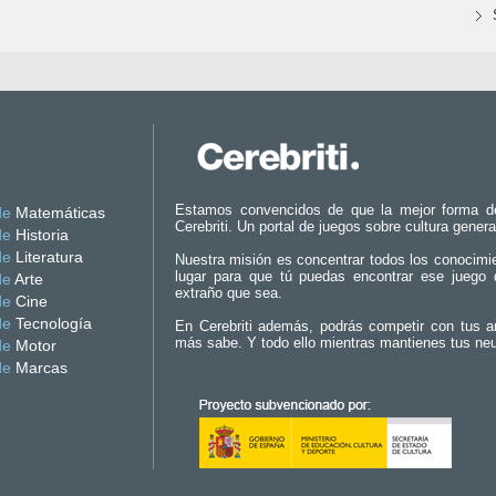
Estamos convencidos de que la mejor forma d
de
Matemáticas
Cerebriti. Un portal de juegos sobre cultura genera
de
Historia
de
Literatura
Nuestra misión es concentrar todos los conocimi
lugar para que tú puedas encontrar ese juego 
de
Arte
extraño que sea.
de
Cine
de
Tecnología
En Cerebriti además, podrás competir con tus a
más sabe. Y todo ello mientras mantienes tus ne
de
Motor
de
Marcas