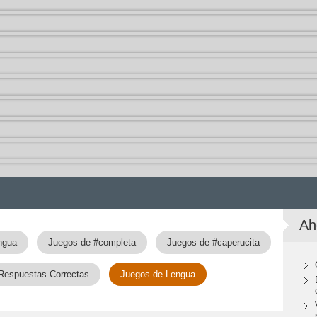
Ah
ngua
Juegos de #completa
Juegos de #caperucita
 Respuestas Correctas
Juegos de Lengua