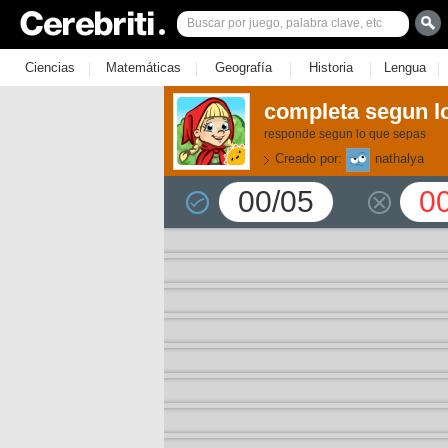
|
|
|
|
|
Ciencias
Matemáticas
Geografía
Historia
Lengua
completa segun lo
responde segun lo que sepas
Creado por:
nathalya
00/05
0