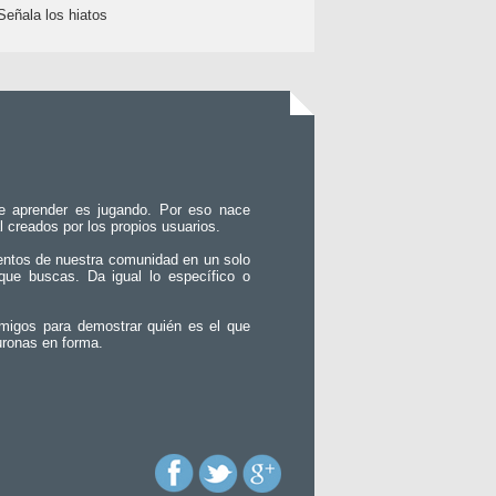
Señala los hiatos
e aprender es jugando. Por eso nace
l creados por los propios usuarios.
entos de nuestra comunidad en un solo
que buscas. Da igual lo específico o
migos para demostrar quién es el que
uronas en forma.