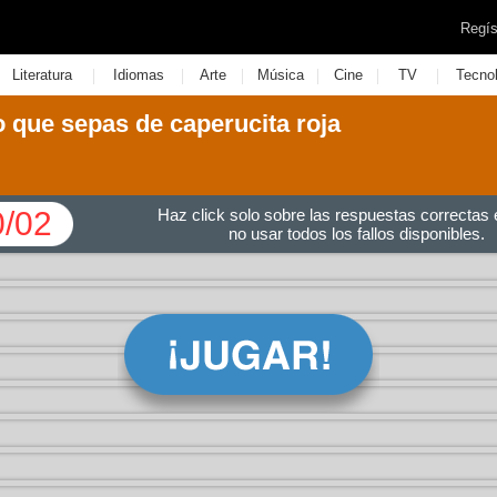
Regís
|
|
|
|
|
|
Literatura
Idiomas
Arte
Música
Cine
TV
Tecno
 que sepas de caperucita roja
0/02
Haz click solo sobre las respuestas correctas e
no usar todos los fallos disponibles.