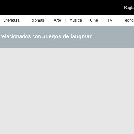
Regís
|
|
|
|
|
|
Literatura
Idiomas
Arte
Música
Cine
TV
Tecno
 relacionados con
Juegos de langman
.