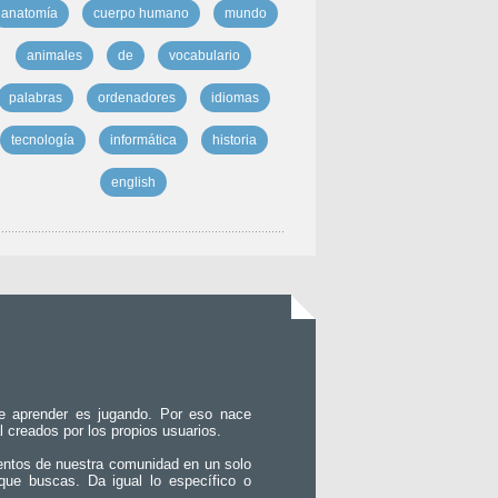
anatomía
cuerpo humano
mundo
animales
de
vocabulario
palabras
ordenadores
idiomas
tecnología
informática
historia
english
e aprender es jugando. Por eso nace
l creados por los propios usuarios.
entos de nuestra comunidad en un solo
que buscas. Da igual lo específico o