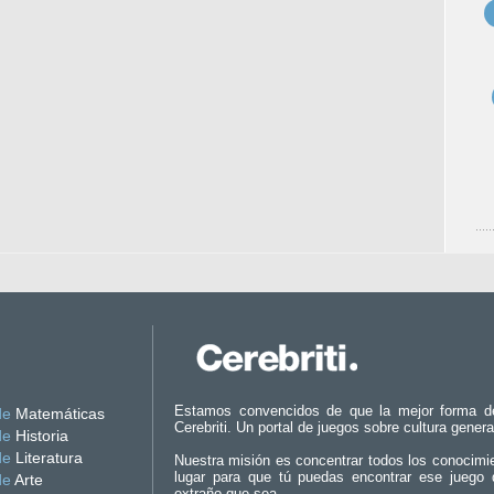
Estamos convencidos de que la mejor forma d
de
Matemáticas
Cerebriti. Un portal de juegos sobre cultura genera
de
Historia
de
Literatura
Nuestra misión es concentrar todos los conocimi
lugar para que tú puedas encontrar ese juego 
de
Arte
extraño que sea.