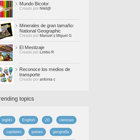
Mundo Bicolor
Creado por
Nikit@
Minerales de gran tamaño:
National Geographic
Creado por
Manuel y Miguel G
El Mestizaje
Creado por
Limbo R
Reconoce los medios de
transporte
Creado por
antonia c
rending topics
inglés
English
20
ciencias
capitales
países
geografía