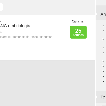
Ah
a
Ciencias
 SNC embriología
25
st
partidas
sarrollo
#embriología
#snc
#langman
Te