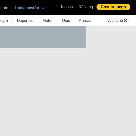
|
Juegos
Ránking
Crea tu juego
|
trate
Inicia sesión
|
|
|
|
logía
Deportes
Motor
Ocio
Marcas