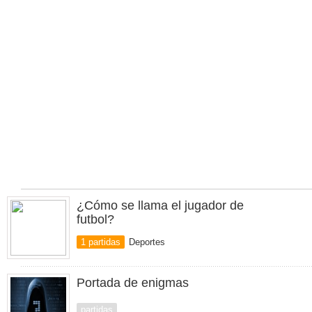
¿Cómo se llama el jugador de
futbol?
1 partidas
Deportes
Portada de enigmas
partidas