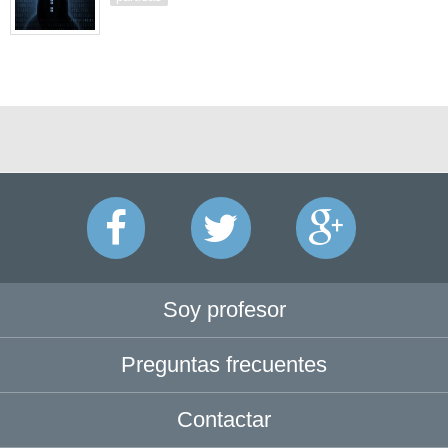
Soy profesor
Preguntas frecuentes
Contactar