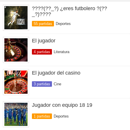
????(??_?) ¿eres futbolero ?(??
_?)????
55 partidas
Deportes
El jugador
4 partidas
Literatura
El jugador del casino
3 partidas
Cine
Jugador con equipo 18 19
1 partidas
Deportes