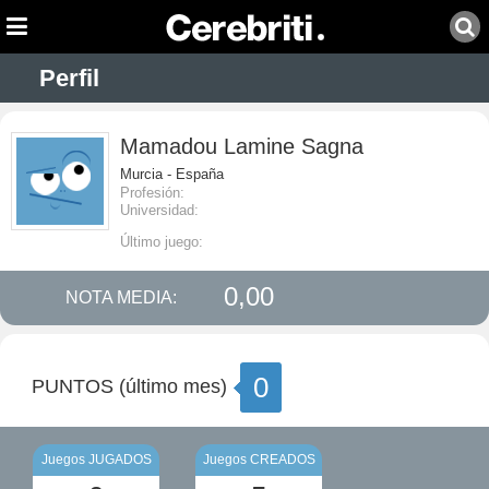
Perfil
Mamadou Lamine Sagna
Murcia - España
Profesión:
Universidad:
Último juego:
0,00
NOTA MEDIA:
0
PUNTOS (último mes)
Juegos JUGADOS
Juegos CREADOS