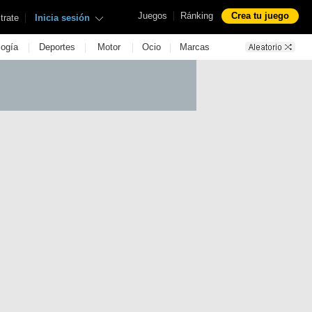
|
Juegos
Ránking
Crea tu juego
|
trate
Inicia sesión
|
|
|
|
logía
Deportes
Motor
Ocio
Marcas