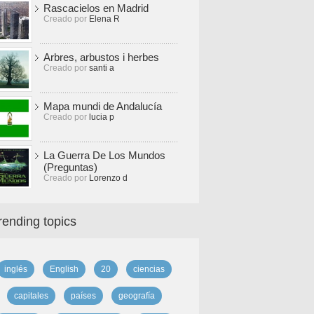
Rascacielos en Madrid
Creado por
Elena R
Arbres, arbustos i herbes
Creado por
santi a
Mapa mundi de Andalucía
Creado por
lucia p
La Guerra De Los Mundos
(Preguntas)
Creado por
Lorenzo d
rending topics
inglés
English
20
ciencias
capitales
países
geografía