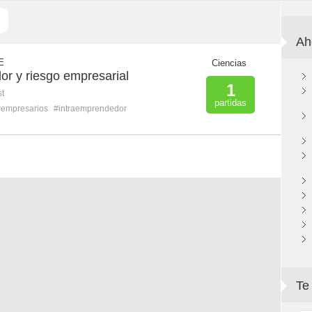
Ah
E
Ciencias
or y riesgo empresarial
1
st
partidas
#empresarios
#intraemprendedor
Te