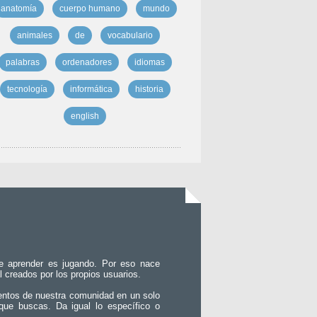
anatomía
cuerpo humano
mundo
animales
de
vocabulario
palabras
ordenadores
idiomas
tecnología
informática
historia
english
e aprender es jugando. Por eso nace
l creados por los propios usuarios.
entos de nuestra comunidad en un solo
que buscas. Da igual lo específico o