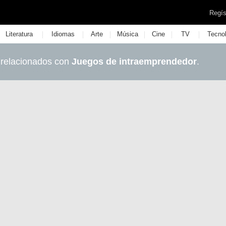
Regís
|
|
|
|
|
|
Literatura
Idiomas
Arte
Música
Cine
TV
Tecno
 relacionados con
Juegos de intraemprendedor
.