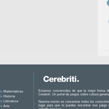
Estamos convencidos de que la mejor forma d
de
Matemáticas
Cerebriti. Un portal de juegos sobre cultura genera
de
Historia
de
Literatura
Nuestra misión es concentrar todos los conocimi
lugar para que tú puedas encontrar ese juego 
de
Arte
extraño que sea.