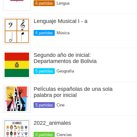
6 partidas
Lengua
Lenguaje Musical I - a
6 partidas
Música
Segundo año de inicial:
Departamentos de Bolivia
5 partidas
Geografía
Películas españolas de una sola
palabra por inicial
5 partidas
Cine
2022_animales
5 partidas
Ciencias