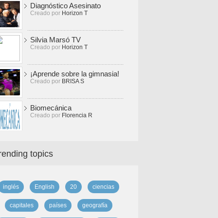
Diagnóstico Asesinato
Creado por
Horizon T
Silvia Marsó TV
Creado por
Horizon T
¡Aprende sobre la gimnasia!
Creado por
BRISA S
Biomecánica
Creado por
Florencia R
rending topics
inglés
English
20
ciencias
capitales
países
geografía