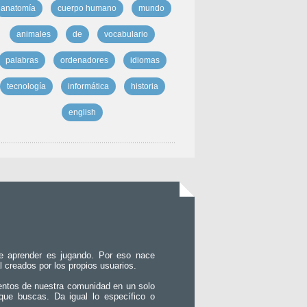
anatomía
cuerpo humano
mundo
animales
de
vocabulario
palabras
ordenadores
idiomas
tecnología
informática
historia
english
e aprender es jugando. Por eso nace
l creados por los propios usuarios.
entos de nuestra comunidad en un solo
que buscas. Da igual lo específico o