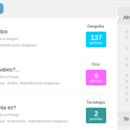
Ah
Geografía
doo
137
ca la Imagen
partidas
identificación imágenes
Ocio
sabes?...
9
ra la Pareja
partidas
utas
#niños
#identificación imágenes
Tecnología
nta es?
2
ra la Pareja
Te
partidas
laje
#carpintería
#identificación imágenes