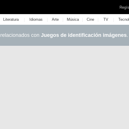
Regís
|
|
|
|
|
|
Literatura
Idiomas
Arte
Música
Cine
TV
Tecno
 relacionados con
Juegos de identificación imágenes
.