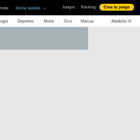
|
Juegos
Ránking
Crea tu juego
|
trate
Inicia sesión
|
|
|
|
logía
Deportes
Motor
Ocio
Marcas