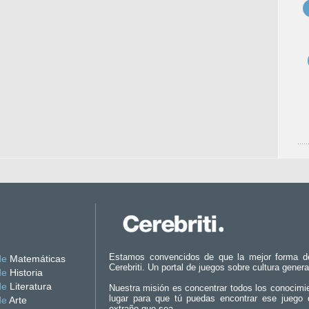
Estamos convencidos de que la mejor forma d
de
Matemáticas
Cerebriti. Un portal de juegos sobre cultura genera
de
Historia
de
Literatura
Nuestra misión es concentrar todos los conocimi
lugar para que tú puedas encontrar ese juego 
de
Arte
extraño que sea.