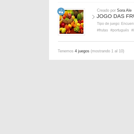
Creado por
Sora Ale
JOGO DAS FR
Tipo de juego:
Encuent
#frutas
#portugués
#
Tenemos
4 juegos
(mostrando 1 al 10)