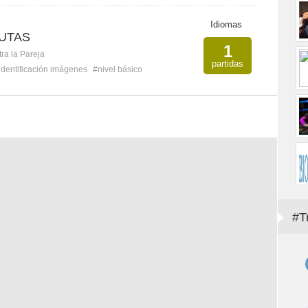
Idiomas
UTAS
1
ra la Pareja
partidas
identificación imágenes
#nivel básico
#T