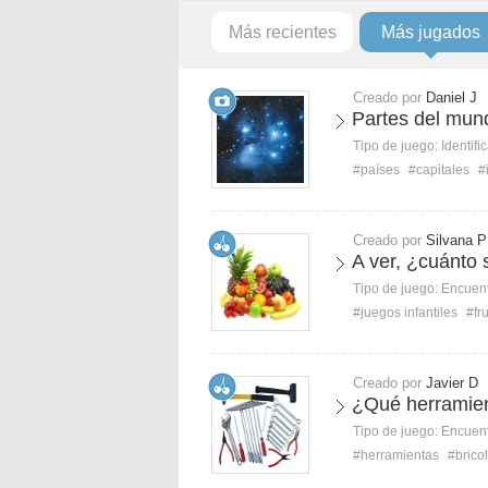
Más recientes
Más jugados
Creado por
Daniel J
Partes del mun
Tipo de juego:
Identifi
#países
#capitales
#
Creado por
Silvana P
A ver, ¿cuánto 
Tipo de juego:
Encuent
#juegos infantiles
#fr
Creado por
Javier D
¿Qué herramie
Tipo de juego:
Encuent
#herramientas
#brico