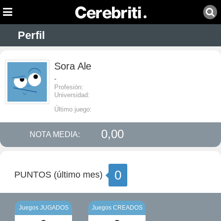
Perfil
Sora Ale
-
Profesión:
Universidad:
Último juego:
0,00
NOTA MEDIA:
0
PUNTOS (último mes)
Juegos JUGADOS
Juegos CREADOS