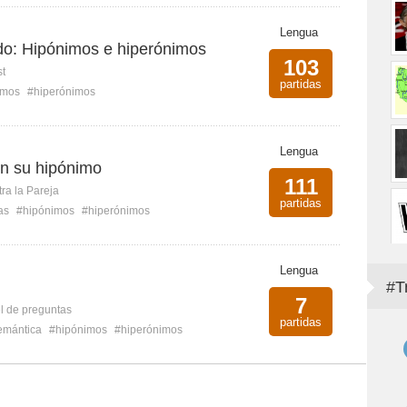
Lengua
odo: Hipónimos e hiperónimos
103
st
partidas
imos
#hiperónimos
Lengua
n su hipónimo
111
ra la Pareja
partidas
as
#hipónimos
#hiperónimos
Lengua
#T
7
l de preguntas
partidas
emántica
#hipónimos
#hiperónimos