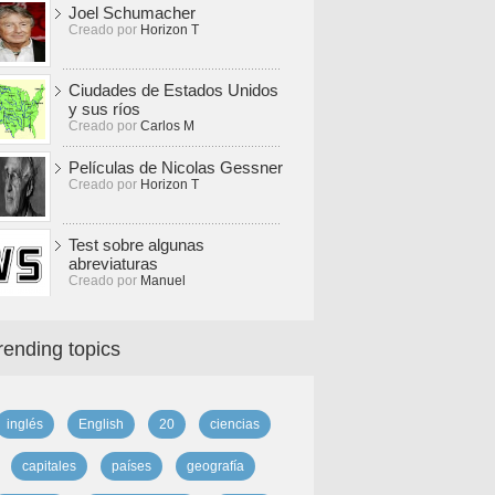
Joel Schumacher
Creado por
Horizon T
Ciudades de Estados Unidos
y sus ríos
Creado por
Carlos M
Películas de Nicolas Gessner
Creado por
Horizon T
Test sobre algunas
abreviaturas
Creado por
Manuel
rending topics
inglés
English
20
ciencias
capitales
países
geografía