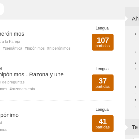
Ah
M
Lengua
perónimos
107
ra la Pareja
partidas
a
#semántica
#hipónimos
#hiperónimos
M
Lengua
hipónimos - Razona y une
37
l de preguntas
partidas
imos
#razonamiento
Lengua
ipónimo
41
st
Te
partidas
imos