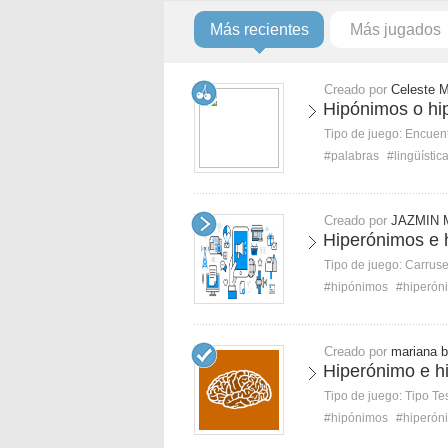
Más recientes
Más jugados
Creado por
Celeste 
Hipónimos o hi
Tipo de juego:
Encuent
#palabras
#lingüístic
Creado por
JAZMIN 
Hiperónimos e 
Tipo de juego:
Carruse
#hipónimos
#hiperón
Creado por
mariana b
Hiperónimo e h
Tipo de juego:
Tipo Te
#hipónimos
#hiperón