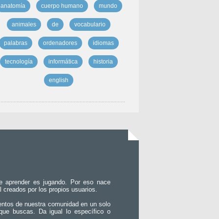
anatomía
cuerpo humano
mundo
animales
de
vocabulario
palabras
ordenadores
idiomas
tecnología
informática
historia
english
e aprender es jugando. Por eso nace
l creados por los propios usuarios.
entos de nuestra comunidad en un solo
que buscas. Da igual lo específico o