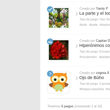
Creado por
Yaroly P
La parte y el t
Tipo de juego:
Tipo Te
#todo
#parte
#hipón
Creado por
Capitan D
Hiperónimos co
Tipo de juego:
Encuent
#vocabulario
#palabr
Creado por
virginia Á
Ojo de Búho
Tipo de juego:
Carruse
#lengua española
#s
Tenemos
6 juegos
(mostrando 1 al 10)