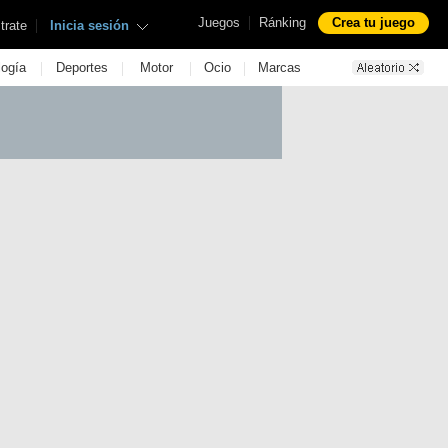
|
Juegos
Ránking
Crea tu juego
|
trate
Inicia sesión
|
|
|
|
logía
Deportes
Motor
Ocio
Marcas