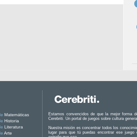
Estamos convencidos de que la mejor forma d
de
Matemáticas
Cerebriti. Un portal de juegos sobre cultura genera
de
Historia
de
Literatura
Nuestra misión es concentrar todos los conocimi
lugar para que tú puedas encontrar ese juego 
de
Arte
extraño que sea.