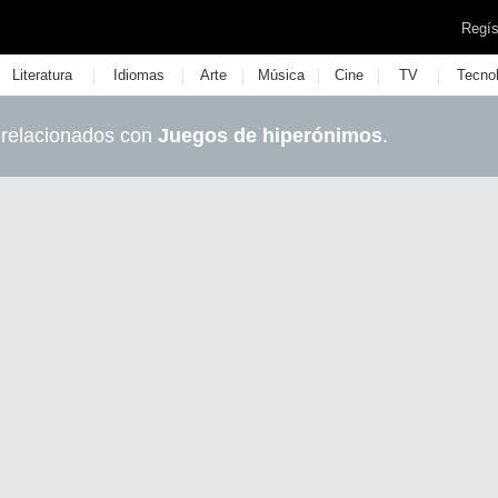
Regís
|
|
|
|
|
|
Literatura
Idiomas
Arte
Música
Cine
TV
Tecno
 relacionados con
Juegos de hiperónimos
.