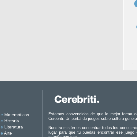
Estamos convencidos de que la mejor forma d
de
Matemáticas
Cerebriti. Un portal de juegos sobre cultura genera
de
Historia
de
Literatura
Nuestra misión es concentrar todos los conocimi
lugar para que tú puedas encontrar ese juego 
de
Arte
extraño que sea.