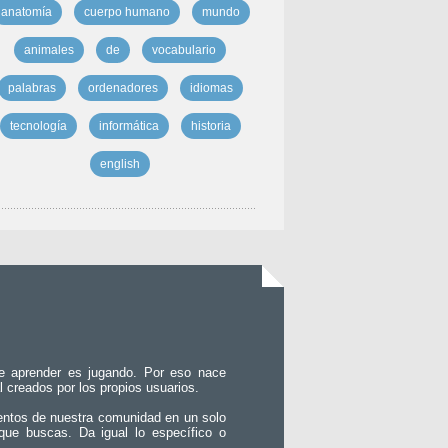
anatomía
cuerpo humano
mundo
animales
de
vocabulario
palabras
ordenadores
idiomas
tecnología
informática
historia
english
e aprender es jugando. Por eso nace
l creados por los propios usuarios.
entos de nuestra comunidad en un solo
que buscas. Da igual lo específico o