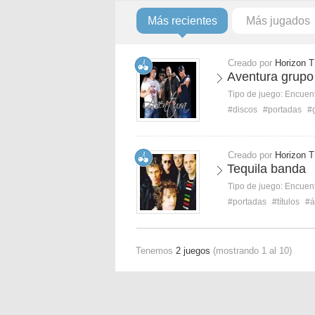
Más recientes
Más jugados
Creado por
Horizon T
Aventura grupo
Tipo de juego:
Encuent
#discos
#portadas
#
Creado por
Horizon T
Tequila banda
Tipo de juego:
Encuent
#portadas
#títulos
#á
Tenemos
2 juegos
(mostrando 1 al 10)