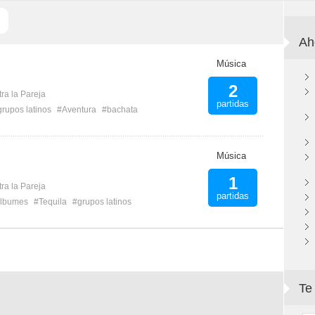
Ah
Música
2
ra la Pareja
partidas
grupos latinos
#Aventura
#bachata
Música
1
ra la Pareja
partidas
lbumes
#Tequila
#grupos latinos
Te