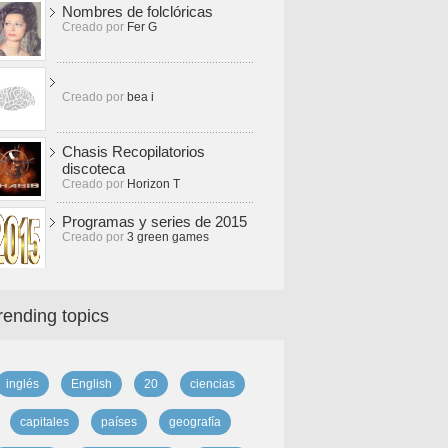
Nombres de folclóricas
Creado por
Fer G
Creado por
bea i
Chasis Recopilatorios
discoteca
Creado por
Horizon T
Programas y series de 2015
Creado por
3 green games
rending topics
inglés
English
20
ciencias
capitales
países
geografía