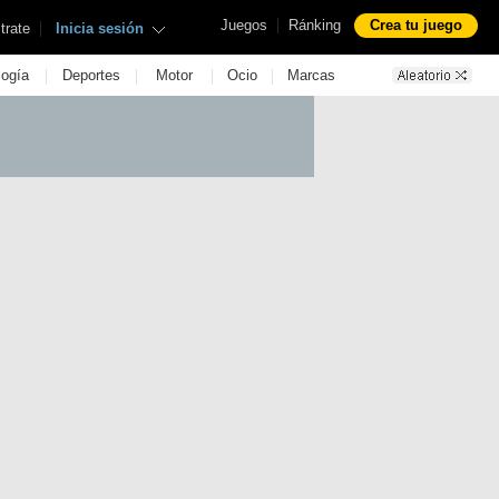
|
Juegos
Ránking
Crea tu juego
|
trate
Inicia sesión
|
|
|
|
logía
Deportes
Motor
Ocio
Marcas