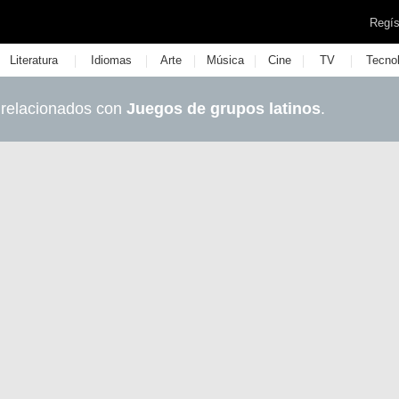
Regís
|
|
|
|
|
|
Literatura
Idiomas
Arte
Música
Cine
TV
Tecno
 relacionados con
Juegos de grupos latinos
.