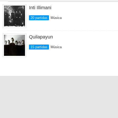
Inti Illimani
20 partidas
Música
Quilapayun
15 partidas
Música