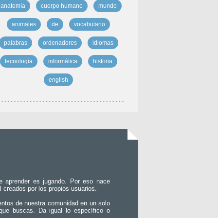
anatomía
cuerpo humano
mundo
animales
de
vocabulario
palabras
ordenadores
idiomas
tecnología
informática
historia
english
e aprender es jugando. Por eso nace
l creados por los propios usuarios.
entos de nuestra comunidad en un solo
que buscas. Da igual lo específico o