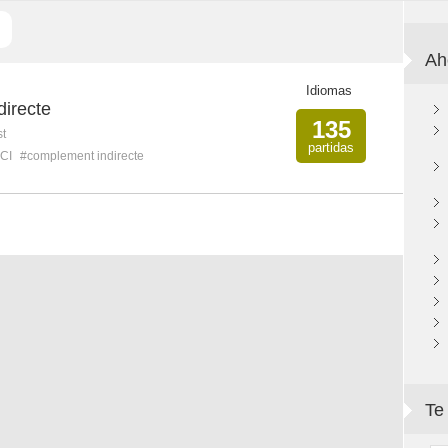
Ah
Idiomas
irecte
135
st
partidas
CI
#complement indirecte
Te