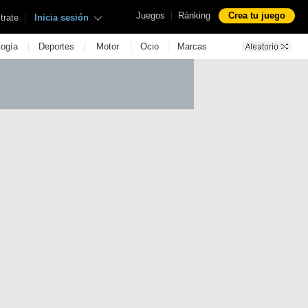
|
Juegos
Ránking
Crea tu juego
|
trate
Inicia sesión
|
|
|
|
logía
Deportes
Motor
Ocio
Marcas