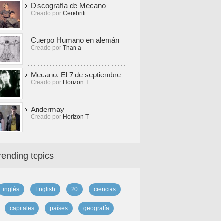
Discografía de Mecano
Creado por
Cerebriti
Cuerpo Humano en alemán
Creado por
Than a
Mecano: El 7 de septiembre
Creado por
Horizon T
Andermay
Creado por
Horizon T
rending topics
inglés
English
20
ciencias
capitales
países
geografía