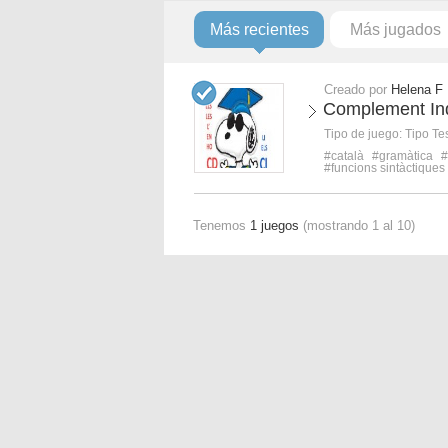
Más recientes
Más jugados
Creado por
Helena F
Complement Ind
Tipo de juego:
Tipo Te
#català
#gramàtica
#
#funcions sintàctiques
Tenemos
1 juegos
(mostrando 1 al 10)