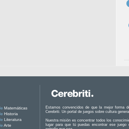
Estamos convencidos de que la mejor forma d
de
Matemáticas
Cerebriti. Un portal de juegos sobre cultura genera
de
Historia
de
Literatura
Nuestra misión es concentrar todos los conocimi
lugar para que tú puedas encontrar ese juego 
de
Arte
extraño que sea.