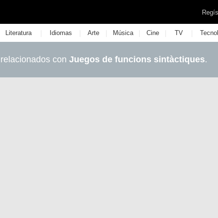
Regís
|
|
|
|
|
|
Literatura
Idiomas
Arte
Música
Cine
TV
Tecno
 relacionados con
Juegos de funcions sintàctiques
.