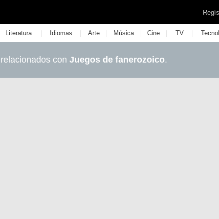
Regís
|
|
|
|
|
|
Literatura
Idiomas
Arte
Música
Cine
TV
Tecno
 relacionados con
Juegos de fanerozoico
.