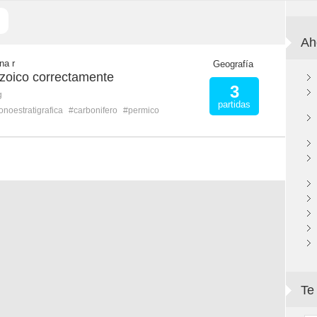
Ah
na r
Geografía
ozoico correctamente
3
g
partidas
onoestratigrafica
#carbonifero
#permico
Te