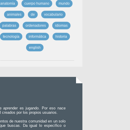
anatomía
cuerpo humano
mundo
animales
de
vocabulario
palabras
ordenadores
idiomas
tecnología
informática
historia
english
e aprender es jugando. Por eso nace
l creados por los propios usuarios.
entos de nuestra comunidad en un solo
que buscas. Da igual lo específico o