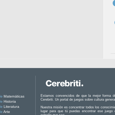
Estamos convencidos de que la mejor forma d
de
Matemáticas
Cerebriti. Un portal de juegos sobre cultura genera
de
Historia
de
Literatura
Nuestra misión es concentrar todos los conocimi
lugar para que tú puedas encontrar ese juego 
de
Arte
extraño que sea.