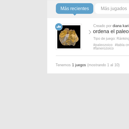
Más recientes
Más jugados
Creado por
diana kari
ordena el pale
Tipo de juego:
Ránkin
#paleozoico
#tabla cr
#fanerozoico
Tenemos
1 juegos
(mostrando 1 al 10)