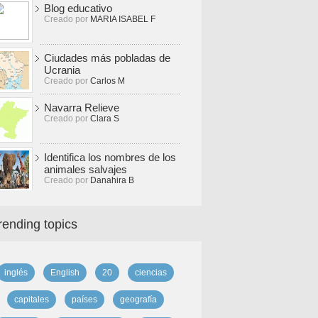
Blog educativo
Creado por
MARIA ISABEL F
Ciudades más pobladas de
Ucrania
Creado por
Carlos M
Navarra Relieve
Creado por
Clara S
Identifica los nombres de los
animales salvajes
Creado por
Danahira B
rending topics
inglés
English
20
ciencias
capitales
países
geografía