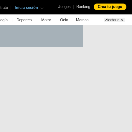
|
Juegos
Ránking
Crea tu juego
|
trate
Inicia sesión
|
|
|
|
logía
Deportes
Motor
Ocio
Marcas