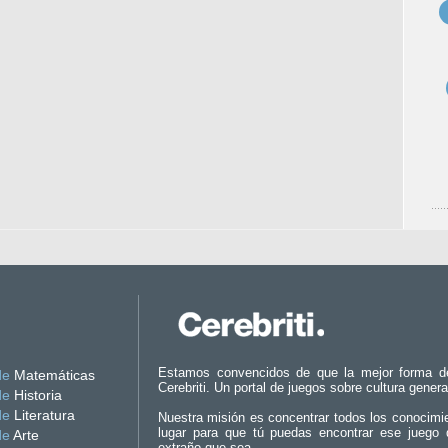
Estamos convencidos de que la mejor forma d
de
Matemáticas
Cerebriti. Un portal de juegos sobre cultura genera
de
Historia
de
Literatura
Nuestra misión es concentrar todos los conocimi
lugar para que tú puedas encontrar ese juego 
de
Arte
extraño que sea.