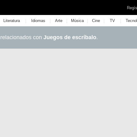
Regís
|
|
|
|
|
|
Literatura
Idiomas
Arte
Música
Cine
TV
Tecno
 relacionados con
Juegos de escríbalo
.