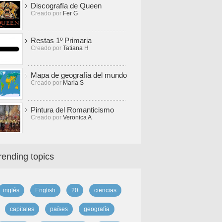
Discografía de Queen
Creado por
Fer G
Restas 1º Primaria
Creado por
Tatiana H
Mapa de geografía del mundo
Creado por
Maria S
Pintura del Romanticismo
Creado por
Veronica A
rending topics
inglés
English
20
ciencias
capitales
países
geografía