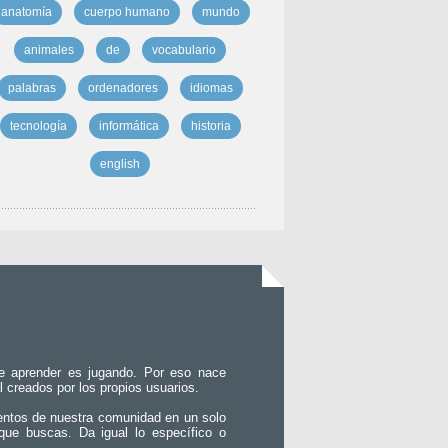
anatomía
cuerpo humano
mundo
animales
de
vocabulario
palabras
ordenadores
idiomas
tecnología
informática
historia
english
e aprender es jugando. Por eso nace
l creados por los propios usuarios.
entos de nuestra comunidad en un solo
que buscas. Da igual lo específico o