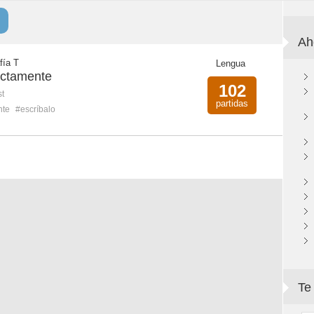
Ah
fía T
Lengua
ectamente
102
st
partidas
nte
#escríbalo
Te