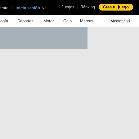
|
Juegos
Ránking
Crea tu juego
|
trate
Inicia sesión
|
|
|
|
logía
Deportes
Motor
Ocio
Marcas