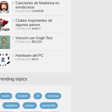
Canciones de Madonna en
emoticonos
Creado por
Cerebriti
Clubes importantes de
algunos países
Creado por
evan c
Vincent van Gogh Test
Creado por
BELEN
Hardware del PC
Creado por
Iris A
rending topics
inglés
English
20
ciencias
capitales
países
geografía