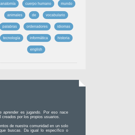
anatomía
cuerpo humano
mundo
animales
de
vocabulario
palabras
ordenadores
idiomas
tecnología
informática
historia
english
e aprender es jugando. Por eso nace
l creados por los propios usuarios.
entos de nuestra comunidad en un solo
que buscas. Da igual lo específico o