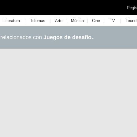
Regís
|
|
|
|
|
|
Literatura
Idiomas
Arte
Música
Cine
TV
Tecno
 relacionados con
Juegos de desafio.
.