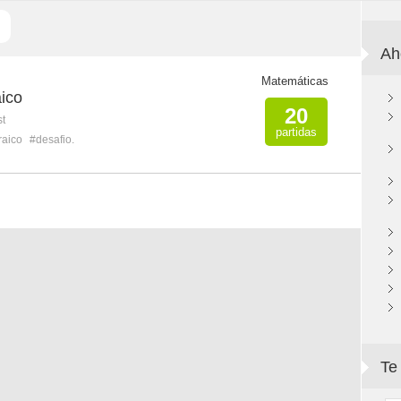
Ah
Matemáticas
ico
20
st
partidas
raico
#desafio.
Te