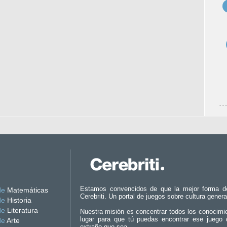
Estamos convencidos de que la mejor forma d
de
Matemáticas
Cerebriti. Un portal de juegos sobre cultura genera
de
Historia
de
Literatura
Nuestra misión es concentrar todos los conocimi
lugar para que tú puedas encontrar ese juego 
de
Arte
extraño que sea.