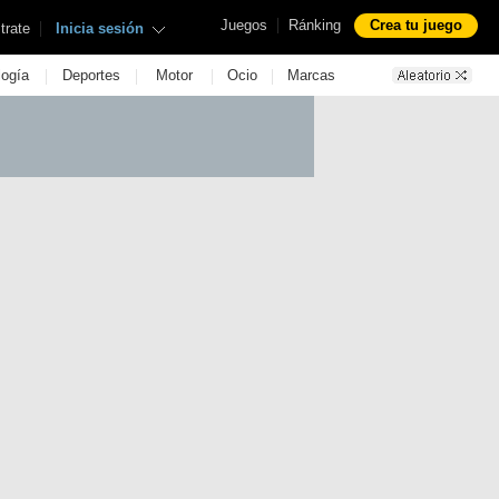
|
Juegos
Ránking
Crea tu juego
|
trate
Inicia sesión
|
|
|
|
logía
Deportes
Motor
Ocio
Marcas